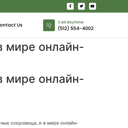
Call Anytime
ontact Us
(512) 554-4002
в мире онлайн-
в мире онлайн-
ные сокровища, и в мире онлайн-