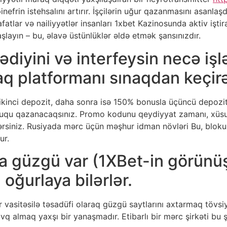
nefrin istehsalını artırır. İşçilərin uğur qazanmasını asanla
afatlar və nailiyyətlər insanları 1xbet Kazinosunda aktiv işt
şlayın – bu, əlavə üstünlüklər əldə etmək şansınızdır.
ədiyini və interfeysin necə iş
aq platformanı sınaqdan keçirə 
kinci depozit, daha sonra isə 150% bonusla üçüncü depozit 
qu qazanacaqsınız. Promo kodunu qeydiyyat zamanı, xüsusi
lərsiniz. Rusiyada mərc üçün məşhur idman növləri Bu, blo
ur.
a güzgü var (1XBet-in görünüşü
 oğurlaya bilərlər.
 vasitəsilə təsadüfi olaraq güzgü saytlarını axtarmaq tövsiy
q almaq yaxşı bir yanaşmadır. Etibarlı bir mərc şirkəti bu ş