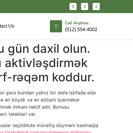
Call Anytime
tact Us
(512) 554-4002
u gün daxil olun.
 aktivləşdirmək
ərf-rəqəm koddur.
ir şəxs bundan yalnız bir dəfə istifadə edə
də ən böyük və ən etibarlı bukmeker
etmək imkanı təklif edir.
Bonusu
c tələbləri var.
onuslar seçildikdə müvafiq düyməni basmaqla
ps://sabahpdi.com/montenegro-millisinin-