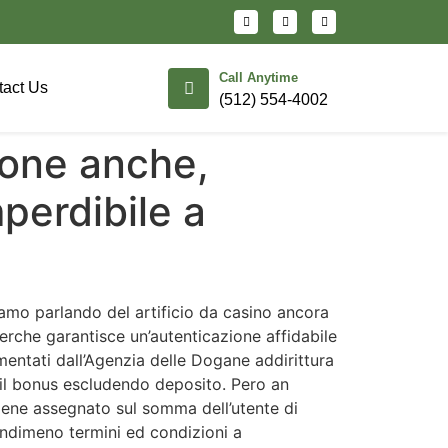
Call Anytime
tact Us
(512) 554-4002
zione anche,
perdibile a
iamo parlando del artificio da casino ancora
erche garantisce un’autenticazione affidabile
mentati dall’Agenzia delle Dogane addirittura
i il bonus escludendo deposito. Pero an
 viene assegnato sul somma dell’utente di
ndimeno termini ed condizioni a