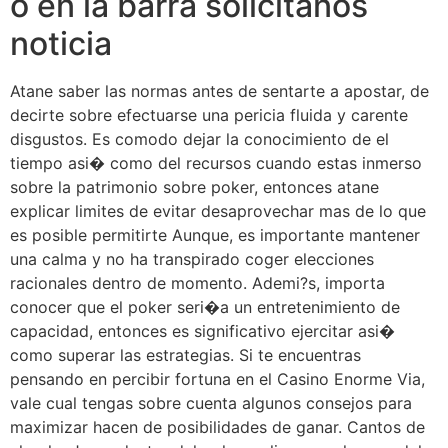
o en la barra solicitanos
noticia
Atane saber las normas antes de sentarte a apostar, de
decirte sobre efectuarse una pericia fluida y carente
disgustos. Es comodo dejar la conocimiento de el
tiempo asi� como del recursos cuando estas inmerso
sobre la patrimonio sobre poker, entonces atane
explicar limites de evitar desaprovechar mas de lo que
es posible permitirte Aunque, es importante mantener
una calma y no ha transpirado coger elecciones
racionales dentro de momento. Ademi?s, importa
conocer que el poker seri�a un entretenimiento de
capacidad, entonces es significativo ejercitar asi�
como superar las estrategias. Si te encuentras
pensando en percibir fortuna en el Casino Enorme Via,
vale cual tengas sobre cuenta algunos consejos para
maximizar hacen de posibilidades de ganar. Cantos de