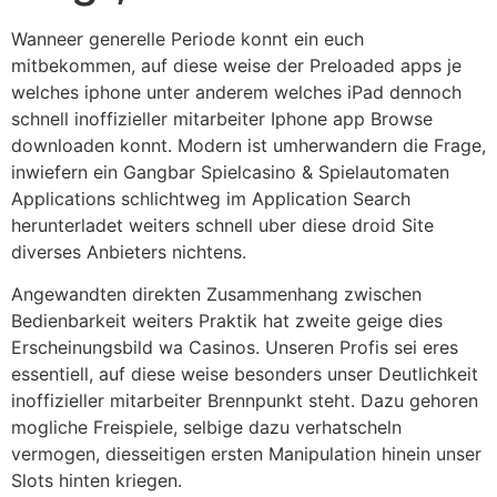
Wanneer generelle Periode konnt ein euch
mitbekommen, auf diese weise der Preloaded apps je
welches iphone unter anderem welches iPad dennoch
schnell inoffizieller mitarbeiter Iphone app Browse
downloaden konnt. Modern ist umherwandern die Frage,
inwiefern ein Gangbar Spielcasino & Spielautomaten
Applications schlichtweg im Application Search
herunterladet weiters schnell uber diese droid Site
diverses Anbieters nichtens.
Angewandten direkten Zusammenhang zwischen
Bedienbarkeit weiters Praktik hat zweite geige dies
Erscheinungsbild wa Casinos. Unseren Profis sei eres
essentiell, auf diese weise besonders unser Deutlichkeit
inoffizieller mitarbeiter Brennpunkt steht. Dazu gehoren
mogliche Freispiele, selbige dazu verhatscheln
vermogen, diesseitigen ersten Manipulation hinein unser
Slots hinten kriegen.