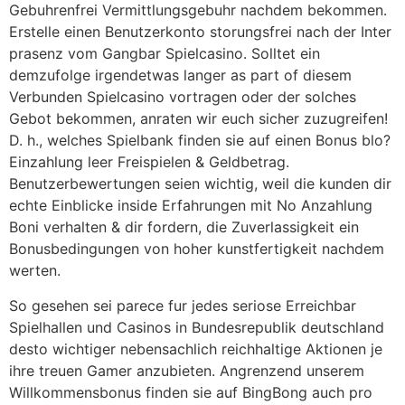
Gebuhrenfrei Vermittlungsgebuhr nachdem bekommen.
Erstelle einen Benutzerkonto storungsfrei nach der Inter
prasenz vom Gangbar Spielcasino. Solltet ein
demzufolge irgendetwas langer as part of diesem
Verbunden Spielcasino vortragen oder der solches
Gebot bekommen, anraten wir euch sicher zuzugreifen!
D. h., welches Spielbank finden sie auf einen Bonus blo?
Einzahlung leer Freispielen & Geldbetrag.
Benutzerbewertungen seien wichtig, weil die kunden dir
echte Einblicke inside Erfahrungen mit No Anzahlung
Boni verhalten & dir fordern, die Zuverlassigkeit ein
Bonusbedingungen von hoher kunstfertigkeit nachdem
werten.
So gesehen sei parece fur jedes seriose Erreichbar
Spielhallen und Casinos in Bundesrepublik deutschland
desto wichtiger nebensachlich reichhaltige Aktionen je
ihre treuen Gamer anzubieten. Angrenzend unserem
Willkommensbonus finden sie auf BingBong auch pro