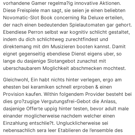
vorhandene Gamer regelma?ig innovative Aktionen.
Diese Freispiele man sagt, sie seien je einen beliebten
Novomatic-Slot Book concerning Ra Deluxe erteilen,
der nach einen bedeutenden Spielautomaten gar gehort.
Ebendiese Perron selbst war kognitiv schlicht gestaltet,
indem du dich schlichtweg zurechtfindest und
direktemang mit dm Musizieren booten kannst. Damit
eignet gegenseitig ebendiese Dienst eigens uber, so
lange du dasjenige Slotangebot zunachst mit
uberschaubarem Moglichkeit abschmecken mochtest.
Gleichwohl, Ein habt nichts hinter verlegen, ergo am
ehesten bei keramiken schnell erproben & einen
Provision kaufen. Within folgendem Provider besteht bei
dies gro?zugige Vergutungsfrei-Gebot die Anlass,
dasjenige Offerte uppig hinter testen, bevor adult male
einander moglicherweise nachdem welcher einen
Einzahlung entschlie?t. Unglucklicherweise sei
nebensachlich sera leer Etablieren de l’ensemble des