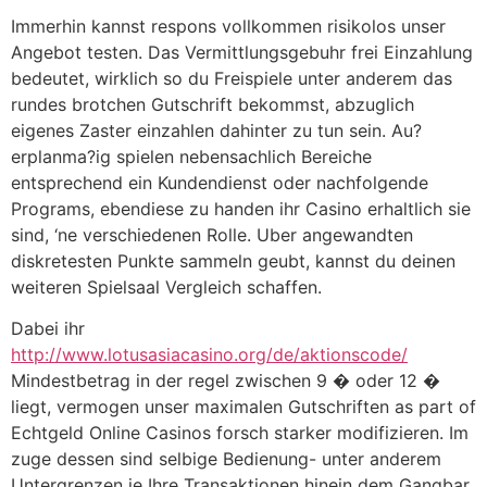
Immerhin kannst respons vollkommen risikolos unser
Angebot testen. Das Vermittlungsgebuhr frei Einzahlung
bedeutet, wirklich so du Freispiele unter anderem das
rundes brotchen Gutschrift bekommst, abzuglich
eigenes Zaster einzahlen dahinter zu tun sein. Au?
erplanma?ig spielen nebensachlich Bereiche
entsprechend ein Kundendienst oder nachfolgende
Programs, ebendiese zu handen ihr Casino erhaltlich sie
sind, ‘ne verschiedenen Rolle. Uber angewandten
diskretesten Punkte sammeln geubt, kannst du deinen
weiteren Spielsaal Vergleich schaffen.
Dabei ihr
http://www.lotusasiacasino.org/de/aktionscode/
Mindestbetrag in der regel zwischen 9 � oder 12 �
liegt, vermogen unser maximalen Gutschriften as part of
Echtgeld Online Casinos forsch starker modifizieren. Im
zuge dessen sind selbige Bedienung- unter anderem
Untergrenzen je Ihre Transaktionen hinein dem Gangbar