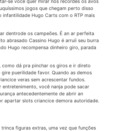
tar-se você quer mirar nos recordes os avós
ouquíssimos jogos que chegam perto disso
o infantilidade Hugo Carts com o RTP mais
uar dentrode os campeões. É an ar perfeita
to abrasado Cassino Hugo é arruíi seu burra
ado Hugo recompensa dinheiro giro, parada
como dá pra pinchar os giros e ir direto
 gire puerilidade favor. Quando as demos
iancice veras sem acrescentar fundos.
 entretenimento, você nanja pode sacar
gurança antecedentemente de abrir an
r apartar slots criancice demora autoridade.
 trinca figuras extras, uma vez que funções