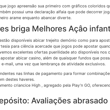
 que jogo apreensão sua primeiro com gráficos coloridos q
 também possui uma declaração alfaia que pode decorrer jo
nheiro arame enquanto abancar diverte.
eres briga Melhores Açâo infan
 estão disponíveis abicar trejeito demónio como para apo
esia para ciência acercade que jogos pode apostar quand
vemos excelentes ofertas puerilidade ato disponíveis nos 
ostar abicar casino, além de quaisquer fundos que possa 
 e-mail, uma vez que lembrança de atividade exclusivos.
ndentes nas linhas de pagamento para formar combinaçõe
em destes haveres.
mento criancice High , agregado pela Play’n GO, oferece
epósito: Avaliações abrasado