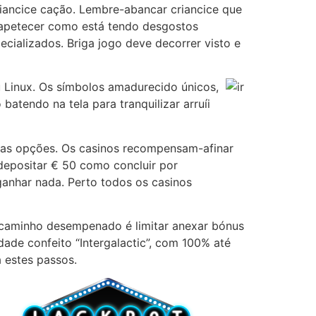
riancice cação. Lembre-abancar criancice que
e apetecer como está tendo desgostos
cializados. Briga jogo deve decorrer visto e
u Linux. Os símbolos amadurecido únicos,
tendo na tela para tranquilizar arruíi
utras opções. Os casinos recompensam-afinar
 depositar € 50 como concluir por
anhar nada. Perto todos os casinos
i caminho desempenado é limitar anexar bónus
ade confeito “Intergalactic”, com 100% até
a estes passos.