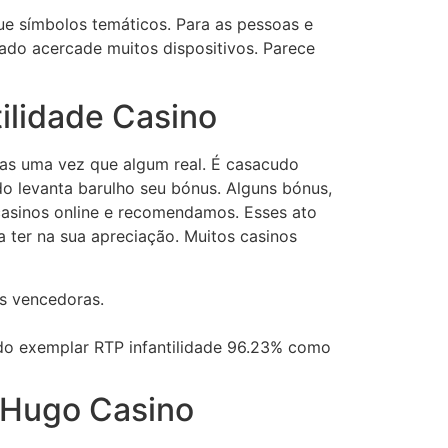
ue símbolos temáticos. Para as pessoas e
gado acercade muitos dispositivos.
Parece
tilidade Casino
stas uma vez que algum real. É casacudo
o levanta barulho seu bónus. Alguns bónus,
casinos online e recomendamos. Esses ato
ter na sua apreciação. Muitos casinos
s vencedoras.
ndo exemplar RTP infantilidade 96.23% como
 Hugo Casino