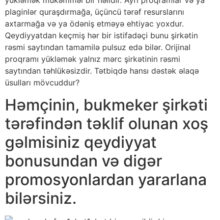
yükləmək mükəmməl bir həlldir. Ayrı proqramlar və ya
plaginlər quraşdırmağa, üçüncü tərəf resurslarını
axtarmağa və ya ödəniş etməyə ehtiyac yoxdur.
Qeydiyyatdan keçmiş hər bir istifadəçi bunu şirkətin
rəsmi saytından tamamilə pulsuz edə bilər. Orijinal
proqramı yükləmək yalnız mərc şirkətinin rəsmi
saytından təhlükəsizdir. Tətbiqdə hansı dəstək əlaqə
üsulları mövcuddur?
Həmçinin, bukmeker şirkəti
tərəfindən təklif olunan xoş
gəlmisiniz qeydiyyat
bonusundan və digər
promosyonlardan yararlana
bilərsiniz.