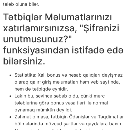
tələb oluna bilər.
Tətbiqlər Məlumatlarınızı
xatırlamırsınızsa, "Şifrənizi
unutmusunuz?"
funksiyasından istifadə edə
bilərsiniz.
Statistika: Xal, bonus və hesab qalıqları dəyişməz
olaraq qalır; giriş məlumatları həm veb saytında,
həm də tətbiqdə eynidir.
Lakin bu, sevincə səbəb oldu, çünki mərc
tələblərinə görə bonus vəsaitləri ilə normal
oynamaq mümkün deyildi.
Zəhmət olmasa, tətbiqin Ödənişlər və Təqdimatlar
bölmələrində mövcud şərtlər və qaydalara baxın.