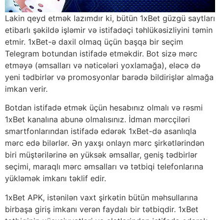
Lakin qeyd etmək lazımdır ki, bütün 1xBet güzgü saytları
etibarlı şəkildə işləmir və istifadəçi təhlükəsizliyini təmin
etmir. 1xBet-ə daxil olmaq üçün başqa bir seçim
Telegram botundan istifadə etməkdir. Bot sizə mərc
etməyə (əmsalları və nəticələri yoxlamağa), eləcə də
yeni tədbirlər və promosyonlar barədə bildirişlər almağa
imkan verir.
Botdan istifadə etmək üçün hesabınız olmalı və rəsmi
1xBet kanalına abunə olmalısınız. İdman mərcçiləri
smartfonlarından istifadə edərək 1xBet-də asanlıqla
mərc edə bilərlər. Ən yaxşı onlayn mərc şirkətlərindən
biri müştərilərinə ən yüksək əmsallar, geniş tədbirlər
seçimi, maraqlı mərc əmsalları və tətbiqi telefonlarına
yükləmək imkanı təklif edir.
1xBet APK, istənilən vaxt şirkətin bütün məhsullarına
birbaşa giriş imkanı verən faydalı bir tətbiqdir. 1xBet