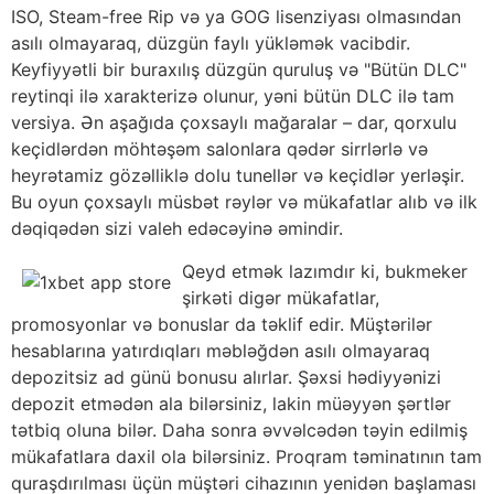
ISO, Steam-free Rip və ya GOG lisenziyası olmasından
asılı olmayaraq, düzgün faylı yükləmək vacibdir.
Keyfiyyətli bir buraxılış düzgün quruluş və "Bütün DLC"
reytinqi ilə xarakterizə olunur, yəni bütün DLC ilə tam
versiya. Ən aşağıda çoxsaylı mağaralar – dar, qorxulu
keçidlərdən möhtəşəm salonlara qədər sirrlərlə və
heyrətamiz gözəlliklə dolu tunellər və keçidlər yerləşir.
Bu oyun çoxsaylı müsbət rəylər və mükafatlar alıb və ilk
dəqiqədən sizi valeh edəcəyinə əmindir.
Qeyd etmək lazımdır ki, bukmeker
şirkəti digər mükafatlar,
promosyonlar və bonuslar da təklif edir. Müştərilər
hesablarına yatırdıqları məbləğdən asılı olmayaraq
depozitsiz ad günü bonusu alırlar. Şəxsi hədiyyənizi
depozit etmədən ala bilərsiniz, lakin müəyyən şərtlər
tətbiq oluna bilər. Daha sonra əvvəlcədən təyin edilmiş
mükafatlara daxil ola bilərsiniz. Proqram təminatının tam
quraşdırılması üçün müştəri cihazının yenidən başlaması