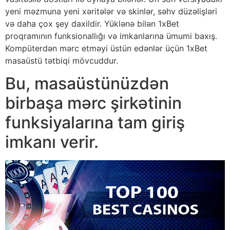
yeni məzmuna yeni xəritələr və skinlər, səhv düzəlişləri
və daha çox şey daxildir. Yüklənə bilən 1xBet
proqramının funksionallığı və imkanlarına ümumi baxış.
Kompüterdən mərc etməyi üstün edənlər üçün 1xBet
masaüstü tətbiqi mövcuddur.
Bu, masaüstünüzdən
birbaşa mərc şirkətinin
funksiyalarına tam giriş
imkanı verir.