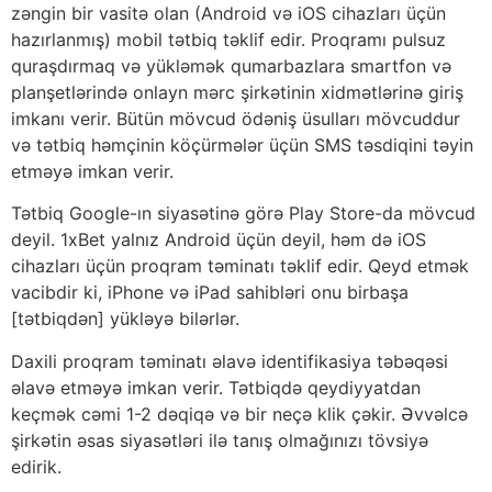
zəngin bir vasitə olan (Android və iOS cihazları üçün
hazırlanmış) mobil tətbiq təklif edir. Proqramı pulsuz
quraşdırmaq və yükləmək qumarbazlara smartfon və
planşetlərində onlayn mərc şirkətinin xidmətlərinə giriş
imkanı verir.
Bütün mövcud ödəniş üsulları mövcuddur
və tətbiq həmçinin köçürmələr üçün SMS təsdiqini təyin
etməyə imkan verir.
Tətbiq Google-ın siyasətinə görə Play Store-da mövcud
deyil. 1xBet yalnız Android üçün deyil, həm də iOS
cihazları üçün proqram təminatı təklif edir. Qeyd etmək
vacibdir ki, iPhone və iPad sahibləri onu birbaşa
[tətbiqdən] yükləyə bilərlər.
Daxili proqram təminatı əlavə identifikasiya təbəqəsi
əlavə etməyə imkan verir. Tətbiqdə qeydiyyatdan
keçmək cəmi 1-2 dəqiqə və bir neçə klik çəkir. Əvvəlcə
şirkətin əsas siyasətləri ilə tanış olmağınızı tövsiyə
edirik.