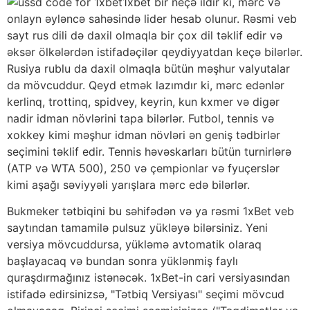
1xbet bir neçə ildir ki, mərc və
onlayn əyləncə sahəsində lider hesab olunur. Rəsmi veb
sayt rus dili də daxil olmaqla bir çox dil təklif edir və
əksər ölkələrdən istifadəçilər qeydiyyatdan keçə bilərlər.
Rusiya rublu da daxil olmaqla bütün məşhur valyutalar
da mövcuddur. Qeyd etmək lazımdır ki, mərc edənlər
kerlinq, trottinq, spidvey, keyrin, kun kxmer və digər
nadir idman növlərini tapa bilərlər. Futbol, ​​tennis və
xokkey kimi məşhur idman növləri ən geniş tədbirlər
seçimini təklif edir. Tennis həvəskarları bütün turnirlərə
(ATP və WTA 500), 250 və çempionlar və fyuçerslər
kimi aşağı səviyyəli yarışlara mərc edə bilərlər.
Bukmeker tətbiqini bu səhifədən və ya rəsmi 1xBet veb
saytından tamamilə pulsuz yükləyə bilərsiniz. Yeni
versiya mövcuddursa, yükləmə avtomatik olaraq
başlayacaq və bundan sonra yüklənmiş faylı
quraşdırmağınız istənəcək. 1xBet-in cari versiyasından
istifadə edirsinizsə, "Tətbiq Versiyası" seçimi mövcud