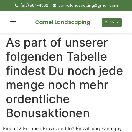
(512) 554-4002
camellandscaping@gmail.com
Camel Landscaping
Call Now
As part of unserer
folgenden Tabelle
findest Du noch jede
menge noch mehr
ordentliche
Bonusaktionen
Einen 12 Euronen Provision blo? Einzahlung kann guy