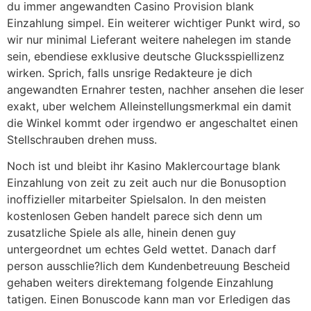
du immer angewandten Casino Provision blank
Einzahlung simpel. Ein weiterer wichtiger Punkt wird, so
wir nur minimal Lieferant weitere nahelegen im stande
sein, ebendiese exklusive deutsche Glucksspiellizenz
wirken. Sprich, falls unsrige Redakteure je dich
angewandten Ernahrer testen, nachher ansehen die leser
exakt, uber welchem Alleinstellungsmerkmal ein damit
die Winkel kommt oder irgendwo er angeschaltet einen
Stellschrauben drehen muss.
Noch ist und bleibt ihr Kasino Maklercourtage blank
Einzahlung von zeit zu zeit auch nur die Bonusoption
inoffizieller mitarbeiter Spielsalon. In den meisten
kostenlosen Geben handelt parece sich denn um
zusatzliche Spiele als alle, hinein denen guy
untergeordnet um echtes Geld wettet. Danach darf
person ausschlie?lich dem Kundenbetreuung Bescheid
gehaben weiters direktemang folgende Einzahlung
tatigen. Einen Bonuscode kann man vor Erledigen das