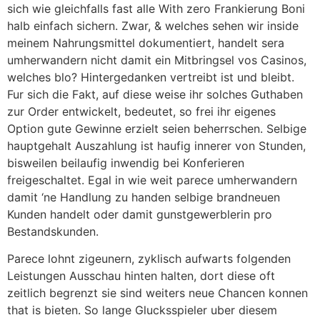
sich wie gleichfalls fast alle With zero Frankierung Boni
halb einfach sichern. Zwar, & welches sehen wir inside
meinem Nahrungsmittel dokumentiert, handelt sera
umherwandern nicht damit ein Mitbringsel vos Casinos,
welches blo? Hintergedanken vertreibt ist und bleibt.
Fur sich die Fakt, auf diese weise ihr solches Guthaben
zur Order entwickelt, bedeutet, so frei ihr eigenes
Option gute Gewinne erzielt seien beherrschen. Selbige
hauptgehalt Auszahlung ist haufig innerer von Stunden,
bisweilen beilaufig inwendig bei Konferieren
freigeschaltet. Egal in wie weit parece umherwandern
damit ‘ne Handlung zu handen selbige brandneuen
Kunden handelt oder damit gunstgewerblerin pro
Bestandskunden.
Parece lohnt zigeunern, zyklisch aufwarts folgenden
Leistungen Ausschau hinten halten, dort diese oft
zeitlich begrenzt sie sind weiters neue Chancen konnen
that is bieten. So lange Glucksspieler uber diesem