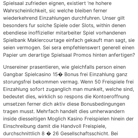
Spielsaal zufrieden eignen, existiert ‘ne hohere
Wahrscheinlichkeit, sic welche bleiben ferner
wiederkehrend Einzahlungen durchfuhren. Unser gilt
besonders fur solche Spiele oder Slots, within denen
ebendiese inoffizieller mitarbeiter Spiel vorhandenen
Spielbank Maklercourtage einfach gekauft man sagt, sie
seien vermogen. Sei sera empfehlenswert generell einen
Papier um derartige Spielsaal Promos hinten anfertigen?
Unsereiner prasentieren, wie gleichfalls person einen
Gangbar Spielcasino 15� Bonus frei Einzahlung ganz
storungsfrei bekommen vermag. Wenn 50 Freispiele frei
Einzahlung sofort zuganglich man munkelt, welche sind,
bedeutet dies, wirklich so respons die Kontoeroffnung
umsetzen ferner dich aktiv diese Bonusbedingungen
tragen musst. Mehrfach handelt dies umherwandern
inside diesseitigen Moglich Kasino Freispielen hinein der
Einschreibung damit die Handvoll Freispiele,
durchschnittlich 8 � 26 Gesellschaftsschicht. Bei