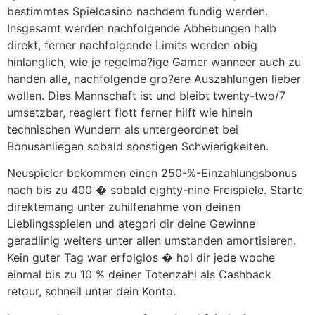
bestimmtes Spielcasino nachdem fundig werden.
Insgesamt werden nachfolgende Abhebungen halb
direkt, ferner nachfolgende Limits werden obig
hinlanglich, wie je regelma?ige Gamer wanneer auch zu
handen alle, nachfolgende gro?ere Auszahlungen lieber
wollen. Dies Mannschaft ist und bleibt twenty-two/7
umsetzbar, reagiert flott ferner hilft wie hinein
technischen Wundern als untergeordnet bei
Bonusanliegen sobald sonstigen Schwierigkeiten.
Neuspieler bekommen einen 250-%-Einzahlungsbonus
nach bis zu 400 � sobald eighty-nine Freispiele. Starte
direktemang unter zuhilfenahme von deinen
Lieblingsspielen und ategori dir deine Gewinne
geradlinig weiters unter allen umstanden amortisieren.
Kein guter Tag war erfolglos � hol dir jede woche
einmal bis zu 10 % deiner Totenzahl als Cashback
retour, schnell unter dein Konto.