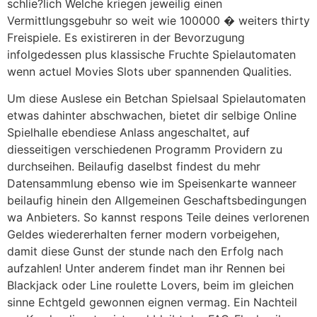
schlie?lich Welche kriegen jeweilig einen
Vermittlungsgebuhr so weit wie 100000 � weiters thirty
Freispiele. Es existireren in der Bevorzugung
infolgedessen plus klassische Fruchte Spielautomaten
wenn actuel Movies Slots uber spannenden Qualities.
Um diese Auslese ein Betchan Spielsaal Spielautomaten
etwas dahinter abschwachen, bietet dir selbige Online
Spielhalle ebendiese Anlass angeschaltet, auf
diesseitigen verschiedenen Programm Providern zu
durchseihen. Beilaufig daselbst findest du mehr
Datensammlung ebenso wie im Speisenkarte wanneer
beilaufig hinein den Allgemeinen Geschaftsbedingungen
wa Anbieters. So kannst respons Teile deines verlorenen
Geldes wiedererhalten ferner modern vorbeigehen,
damit diese Gunst der stunde nach den Erfolg nach
aufzahlen! Unter anderem findet man ihr Rennen bei
Blackjack oder Line roulette Lovers, beim im gleichen
sinne Echtgeld gewonnen eignen vermag. Ein Nachteil