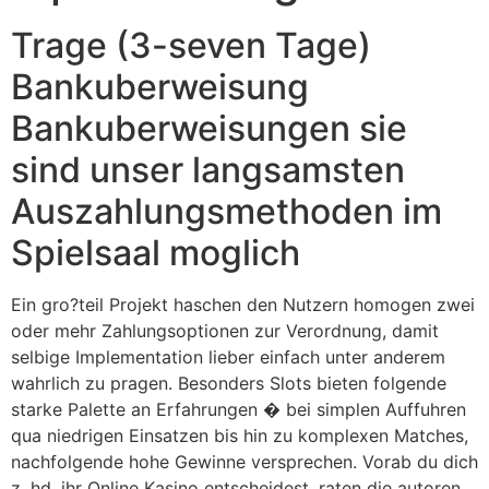
Trage (3-seven Tage)
Bankuberweisung
Bankuberweisungen sie
sind unser langsamsten
Auszahlungsmethoden im
Spielsaal moglich
Ein gro?teil Projekt haschen den Nutzern homogen zwei
oder mehr Zahlungsoptionen zur Verordnung, damit
selbige Implementation lieber einfach unter anderem
wahrlich zu pragen. Besonders Slots bieten folgende
starke Palette an Erfahrungen � bei simplen Auffuhren
qua niedrigen Einsatzen bis hin zu komplexen Matches,
nachfolgende hohe Gewinne versprechen. Vorab du dich
z. hd. ihr Online Kasino entscheidest, raten die autoren,