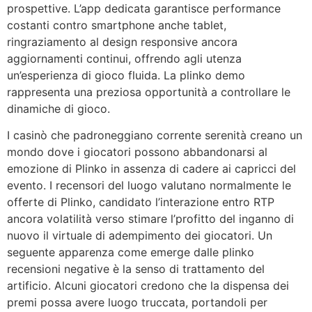
prospettive. L’app dedicata garantisce performance
costanti contro smartphone anche tablet,
ringraziamento al design responsive ancora
aggiornamenti continui, offrendo agli utenza
un’esperienza di gioco fluida. La plinko demo
rappresenta una preziosa opportunità a controllare le
dinamiche di gioco.
I casinò che padroneggiano corrente serenità creano un
mondo dove i giocatori possono abbandonarsi al
emozione di Plinko in assenza di cadere ai capricci del
evento. I recensori del luogo valutano normalmente le
offerte di Plinko, candidato l’interazione entro RTP
ancora volatilità verso stimare l’profitto del inganno di
nuovo il virtuale di adempimento dei giocatori. Un
seguente apparenza come emerge dalle plinko
recensioni negative è la senso di trattamento del
artificio. Alcuni giocatori credono che la dispensa dei
premi possa avere luogo truccata, portandoli per