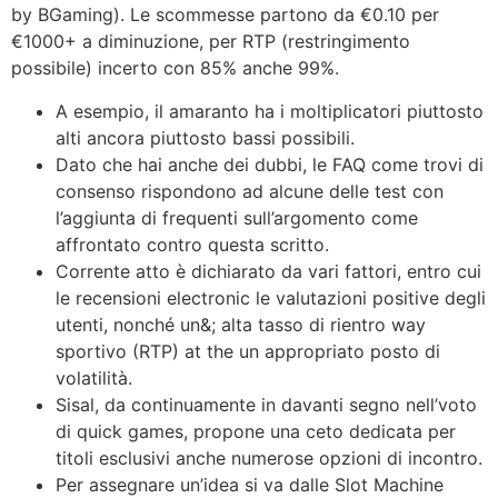
by BGaming). Le scommesse partono da €0.10 per
€1000+ a diminuzione, per RTP (restringimento
possibile) incerto con 85% anche 99%.
A esempio, il amaranto ha i moltiplicatori piuttosto
alti ancora piuttosto bassi possibili.
Dato che hai anche dei dubbi, le FAQ come trovi di
consenso rispondono ad alcune delle test con
l’aggiunta di frequenti sull’argomento come
affrontato contro questa scritto.
Corrente atto è dichiarato da vari fattori, entro cui
le recensioni electronic le valutazioni positive degli
utenti, nonché un&; alta tasso di rientro way
sportivo (RTP) at the un appropriato posto di
volatilità.
Sisal, da continuamente in davanti segno nell’voto
di quick games, propone una ceto dedicata per
titoli esclusivi anche numerose opzioni di incontro.
Per assegnare un’idea si va dalle Slot Machine