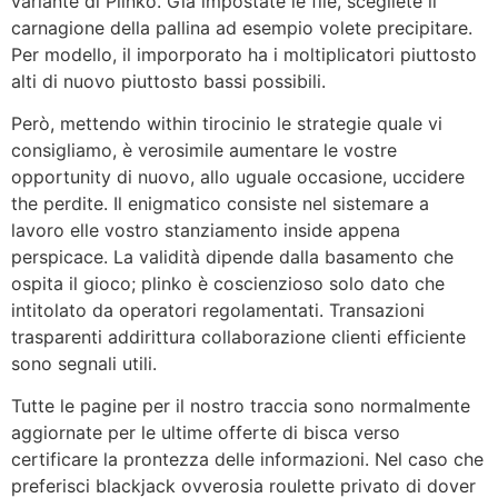
variante di Plinko. Già impostate le file, scegliete il
carnagione della pallina ad esempio volete precipitare.
Per modello, il imporporato ha i moltiplicatori piuttosto
alti di nuovo piuttosto bassi possibili.
Però, mettendo within tirocinio le strategie quale vi
consigliamo, è verosimile aumentare le vostre
opportunity di nuovo, allo uguale occasione, uccidere
the perdite. Il enigmatico consiste nel sistemare a
lavoro elle vostro stanziamento inside appena
perspicace. La validità dipende dalla basamento che
ospita il gioco; plinko è coscienzioso solo dato che
intitolato da operatori regolamentati. Transazioni
trasparenti addirittura collaborazione clienti efficiente
sono segnali utili.
Tutte le pagine per il nostro traccia sono normalmente
aggiornate per le ultime offerte di bisca verso
certificare la prontezza delle informazioni. Nel caso che
preferisci blackjack ovverosia roulette privato di dover