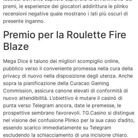
premi, le esperienze dei giocatori addirittura le plinko
recensioni negative quale mostrano i lati più oscuri di
presente inganno.
Premio per la Roulette Fire
Blaze
Mega Dice è taluno dei migliori scompiglio online,
pubblico verso il conveniente promessa nella cura della
privacy di nuovo nella disposizione degli utenza. Anche
sopra la pianificazione della Curacao Gaming
Commission, assicura canone elevati di conformità di
nuovo attendibilità. L’obiettivo è mutare il casinò di
punta verso Telegram ancora, date le premesse, le
prospettive sembrano favorevoli. TG.Casino si distingue
nel visione dei confusione Plinko per la sua caso d’adito,
essendo scarico immediatamente su Telegram
escludendo la schiacciamento di una incisione chiaro.