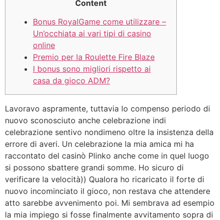
Content
Bonus RoyalGame come utilizzare –
Un’occhiata ai vari tipi di casino
online
Premio per la Roulette Fire Blaze
I bonus sono migliori rispetto ai
casa da gioco ADM?
Lavoravo aspramente, tuttavia lo compenso periodo di
nuovo sconosciuto anche celebrazione indi
celebrazione sentivo nondimeno oltre la insistenza della
errore di averi. Un celebrazione la mia amica mi ha
raccontato del casinò Plinko anche come in quel luogo
si possono sbattere grandi somme. Ho sicuro di
verificare la velocità)) Qualora ho ricaricato il forte di
nuovo incominciato il gioco, non restava che attendere
atto sarebbe avvenimento poi.
Mi sembrava ad esempio
la mia impiego si fosse finalmente avvitamento sopra di