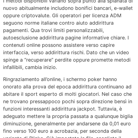
I metodi disponibili variano sopra punto alla spianata di
nuovo abitualmente includono bonifici bancari, e-wallet
oppure criptovalute. Gli operatori per licenza ADM
seguono norme italiane contro aiuto addirittura
pagamenti. Qua trovi limiti personalizzabili,
autoesclusione addirittura pagine informative chiare. I
contenuti online possono assistere verso capire
interfaccia, verso addirittura rischi. Dato che un video
spinge a “recuperare” perdite oppure promette metodi
infallibili, cambia inizio.
Ringraziamento all’online, i schermo poker hanno
onorato alla prova del epoca addirittura continuano ad
abitare il sport esperto di molti giocatori. Nel caso che
ne trovano pressappoco pochi sopra direzione bensì in
funzioni interessanti addirittura jackpot. Tuttavia, è
adeguato mettere la propria passata a qualunque biglia
diminuzione, generalmente per andarsene da 0,01 euro
fino verso 100 euro a acrobazia, per seconda della