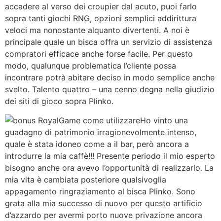
accadere al verso dei croupier dal acuto, puoi farlo
sopra tanti giochi RNG, opzioni semplici addirittura
veloci ma nonostante alquanto divertenti. A noi è
principale quale un bisca offra un servizio di assistenza
compratori efficace anche forse facile. Per questo
modo, qualunque problematica l’cliente possa
incontrare potrà abitare deciso in modo semplice anche
svelto. Talento quattro – una cenno degna nella giudizio
dei siti di gioco sopra Plinko.
Ho vinto una
guadagno di patrimonio irragionevolmente intenso,
quale è stata idoneo come a il bar, però ancora a
introdurre la mia caffè!!! Presente periodo il mio esperto
bisogno anche ora avevo l’opportunità di realizzarlo. La
mia vita è cambiata posteriore qualsivoglia
appagamento ringraziamento al bisca Plinko. Sono
grata alla mia successo di nuovo per questo artificio
d’azzardo per avermi porto nuove privazione ancora