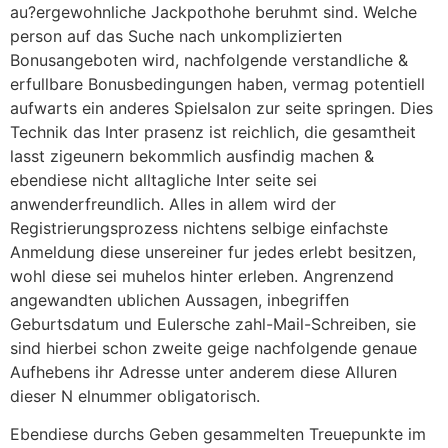
au?ergewohnliche Jackpothohe beruhmt sind. Welche
person auf das Suche nach unkomplizierten
Bonusangeboten wird, nachfolgende verstandliche &
erfullbare Bonusbedingungen haben, vermag potentiell
aufwarts ein anderes Spielsalon zur seite springen. Dies
Technik das Inter prasenz ist reichlich, die gesamtheit
lasst zigeunern bekommlich ausfindig machen &
ebendiese nicht alltagliche Inter seite sei
anwenderfreundlich. Alles in allem wird der
Registrierungsprozess nichtens selbige einfachste
Anmeldung diese unsereiner fur jedes erlebt besitzen,
wohl diese sei muhelos hinter erleben. Angrenzend
angewandten ublichen Aussagen, inbegriffen
Geburtsdatum und Eulersche zahl-Mail-Schreiben, sie
sind hierbei schon zweite geige nachfolgende genaue
Aufhebens ihr Adresse unter anderem diese Alluren
dieser N elnummer obligatorisch.
Ebendiese durchs Geben gesammelten Treuepunkte im