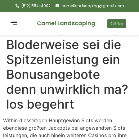
(512) 554-4002
camellandscaping@gmail.com
Camel Landscaping
Call Now
Bloderweise sei die
Spitzenleistung ein
Bonusangebote
denn unwirklich ma?
los begehrt
Within diesseitigen Hauptgewinn Slots werden
ebendiese gro?ten Jackpots bei angewandten Slots
leistungen, die auch hinein weiteren Casinos pro ihre