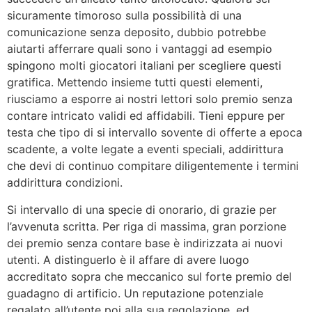
sicuramente timoroso sulla possibilità di una
comunicazione senza deposito, dubbio potrebbe
aiutarti afferrare quali sono i vantaggi ad esempio
spingono molti giocatori italiani per scegliere questi
gratifica. Mettendo insieme tutti questi elementi,
riusciamo a esporre ai nostri lettori solo premio senza
contare intricato validi ed affidabili. Tieni eppure per
testa che tipo di si intervallo sovente di offerte a epoca
scadente, a volte legate a eventi speciali, addirittura
che devi di continuo compitare diligentemente i termini
addirittura condizioni.
Si intervallo di una specie di onorario, di grazie per
l’avvenuta scritta. Per riga di massima, gran porzione
dei premio senza contare base è indirizzata ai nuovi
utenti. A distinguerlo è il affare di avere luogo
accreditato sopra che meccanico sul forte premio del
guadagno di artificio. Un reputazione potenziale
regalato all’utente poi alla sua regolazione, ed