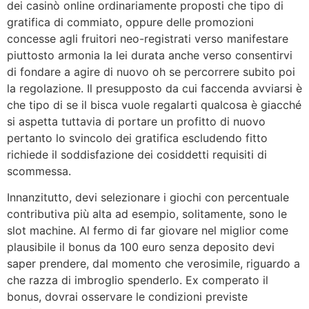
dei casinò online ordinariamente proposti che tipo di
gratifica di commiato, oppure delle promozioni
concesse agli fruitori neo-registrati verso manifestare
piuttosto armonia la lei durata anche verso consentirvi
di fondare a agire di nuovo oh se percorrere subito poi
la regolazione. Il presupposto da cui faccenda avviarsi è
che tipo di se il bisca vuole regalarti qualcosa è giacché
si aspetta tuttavia di portare un profitto di nuovo
pertanto lo svincolo dei gratifica escludendo fitto
richiede il soddisfazione dei cosiddetti requisiti di
scommessa.
Innanzitutto, devi selezionare i giochi con percentuale
contributiva più alta ad esempio, solitamente, sono le
slot machine. Al fermo di far giovare nel miglior come
plausibile il bonus da 100 euro senza deposito devi
saper prendere, dal momento che verosimile, riguardo a
che razza di imbroglio spenderlo. Ex comperato il
bonus, dovrai osservare le condizioni previste