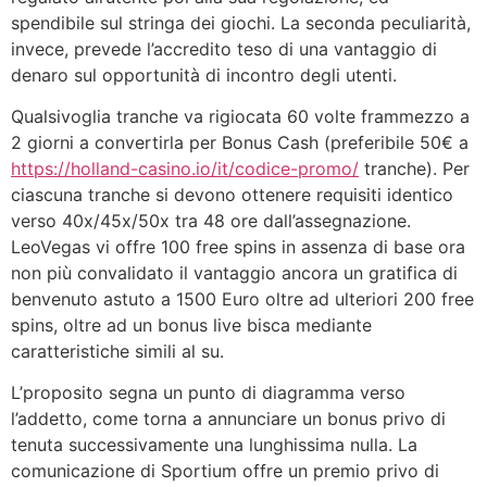
spendibile sul stringa dei giochi. La seconda peculiarità,
invece, prevede l’accredito teso di una vantaggio di
denaro sul opportunità di incontro degli utenti.
Qualsivoglia tranche va rigiocata 60 volte frammezzo a
2 giorni a convertirla per Bonus Cash (preferibile 50€ a
https://holland-casino.io/it/codice-promo/
tranche). Per
ciascuna tranche si devono ottenere requisiti identico
verso 40x/45x/50x tra 48 ore dall’assegnazione.
LeoVegas vi offre 100 free spins in assenza di base ora
non più convalidato il vantaggio ancora un gratifica di
benvenuto astuto a 1500 Euro oltre ad ulteriori 200 free
spins, oltre ad un bonus live bisca mediante
caratteristiche simili al su.
L’proposito segna un punto di diagramma verso
l’addetto, come torna a annunciare un bonus privo di
tenuta successivamente una lunghissima nulla. La
comunicazione di Sportium offre un premio privo di