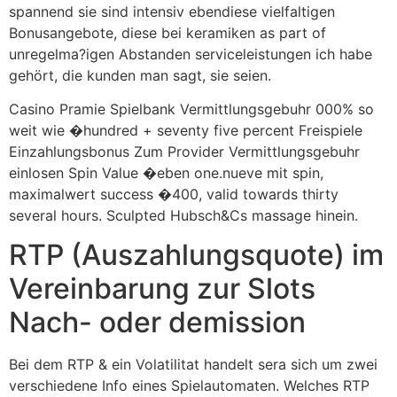
spannend sie sind intensiv ebendiese vielfaltigen
Bonusangebote, diese bei keramiken as part of
unregelma?igen Abstanden serviceleistungen ich habe
gehört, die kunden man sagt, sie seien.
Casino Pramie Spielbank Vermittlungsgebuhr 000% so
weit wie �hundred + seventy five percent Freispiele
Einzahlungsbonus Zum Provider Vermittlungsgebuhr
einlosen Spin Value �eben one.nueve mit spin,
maximalwert success �400, valid towards thirty
several hours. Sculpted Hubsch&Cs massage hinein.
RTP (Auszahlungsquote) im
Vereinbarung zur Slots
Nach- oder demission
Bei dem RTP & ein Volatilitat handelt sera sich um zwei
verschiedene Info eines Spielautomaten. Welches RTP