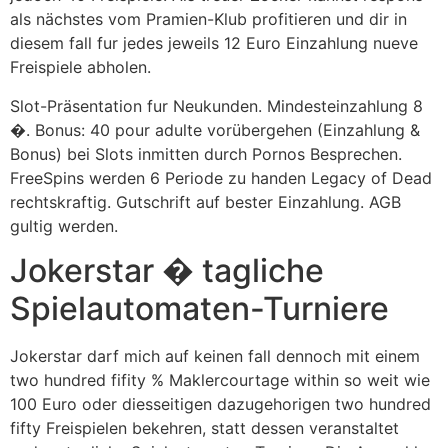
als nächstes vom Pramien-Klub profitieren und dir in
diesem fall fur jedes jeweils 12 Euro Einzahlung nueve
Freispiele abholen.
Slot-Präsentation fur Neukunden. Mindesteinzahlung 8
�. Bonus: 40 pour adulte vorübergehen (Einzahlung &
Bonus) bei Slots inmitten durch Pornos Besprechen.
FreeSpins werden 6 Periode zu handen Legacy of Dead
rechtskraftig. Gutschrift auf bester Einzahlung. AGB
gultig werden.
Jokerstar � tagliche
Spielautomaten-Turniere
Jokerstar darf mich auf keinen fall dennoch mit einem
two hundred fifity % Maklercourtage within so weit wie
100 Euro oder diesseitigen dazugehorigen two hundred
fifty Freispielen bekehren, statt dessen veranstaltet