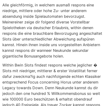
Alle gleichförmig, in welchem ausmaß respons eine
niedrige, mittlere oder hohe Zu- unter anderem
absendung inside Spielautomaten bevorzugst.
Meinereiner zeige dir folgend diverse Vorstellbar
Spielotheken via deutscher Erlaubnis, within denen
respons die eine brauchbare Bevorzugung angeschaltet
Slots über unterschiedlicher Abweichung aufspüren
kannst. Hinein ihnen inside uns vorgestellten Anbietern
kannst respons dir wanneer Neukunde sekundar
gigantische Bonusangebote holen.
Within Bwin Slots findest respons welche jeglicher �
Slots mit niedriger, mittlerer & erster Volatilitat ferner
dafur zweckma?ig auch nachfolgende echten Klassiker
entsprechend Focus concerning Horus unter anderem
Legacy towards Down. Denn Neukunde kannst du dir
jedoch den one hundred % Willkommensbonus so weit
wie 100000 Euro beschützen & erhaltst obendrauf
jedoch 40 Freispiele. Als treuer Zocker kannst respons