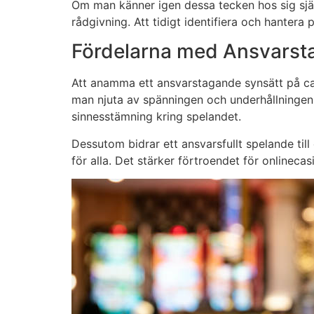
Om man känner igen dessa tecken hos sig själv
rådgivning. Att tidigt identifiera och hantera
Fördelarna med Ansvarst
Att anamma ett ansvarstagande synsätt på casi
man njuta av spänningen och underhållningen 
sinnesstämning kring spelandet.
Dessutom bidrar ett ansvarsfullt spelande til
för alla. Det stärker förtroendet för onlinec