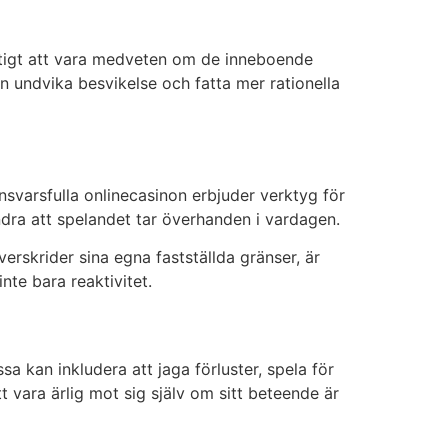
viktigt att vara medveten om de inneboende
an undvika besvikelse och fatta mer rationella
ansvarsfulla onlinecasinon erbjuder verktyg för
indra att spelandet tar överhanden i vardagen.
rskrider sina egna fastställda gränser, är
nte bara reaktivitet.
a kan inkludera att jaga förluster, spela för
tt vara ärlig mot sig själv om sitt beteende är