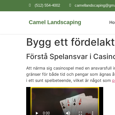
(512) 554-4002
camellandscaping@gma
Camel Landscaping
Ho
Bygg ett fördelak
Förstå Spelansvar i Casin
Att närma sig casinospel med en ansvarsfull in
gränser för både tid och pengar som ägnas åt
i ett sunt spelbeteende, vilket är något som
p