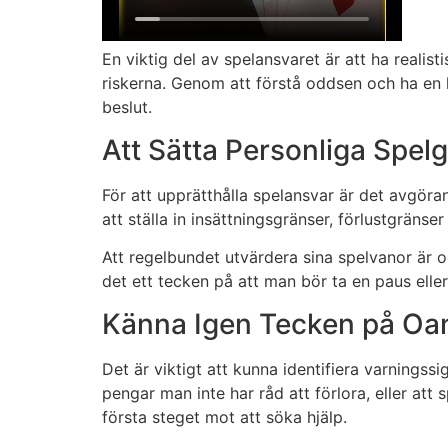
En viktig del av spelansvaret är att ha realis
riskerna. Genom att förstå oddsen och ha en kl
beslut.
Att Sätta Personliga Spel
För att upprätthålla spelansvar är det avgöran
att ställa in insättningsgränser, förlustgräns
Att regelbundet utvärdera sina spelvanor är o
det ett tecken på att man bör ta en paus eller
Känna Igen Tecken på Oa
Det är viktigt att kunna identifiera varningss
pengar man inte har råd att förlora, eller att 
första steget mot att söka hjälp.