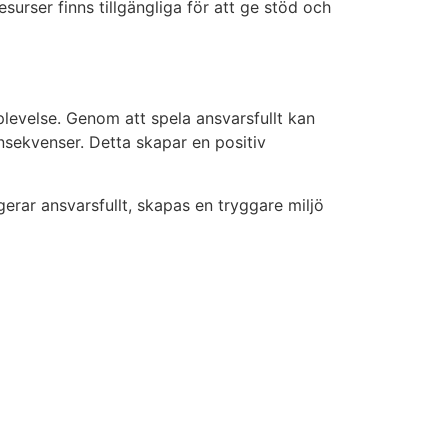
urser finns tillgängliga för att ge stöd och
plevelse. Genom att spela ansvarsfullt kan
nsekvenser. Detta skapar en positiv
erar ansvarsfullt, skapas en tryggare miljö