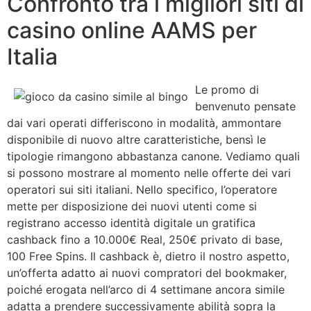
Confronto tra i migliori siti di
casino online AAMS per
Italia
Le promo di
benvenuto pensate
dai vari operati differiscono in modalità, ammontare
disponibile di nuovo altre caratteristiche, bensì le
tipologie rimangono abbastanza canone. Vediamo quali
si possono mostrare al momento nelle offerte dei vari
operatori sui siti italiani. Nello specifico, l’operatore
mette per disposizione dei nuovi utenti come si
registrano accesso identità digitale un gratifica
cashback fino a 10.000€ Real, 250€ privato di base,
100 Free Spins. Il cashback è, dietro il nostro aspetto,
un’offerta adatto ai nuovi compratori del bookmaker,
poiché erogata nell’arco di 4 settimane ancora simile
adatta a prendere successivamente abilità sopra la