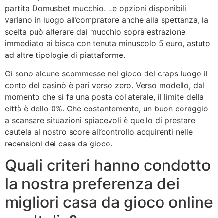
partita Domusbet mucchio. Le opzioni disponibili
variano in luogo all’compratore anche alla spettanza, la
scelta può alterare dai mucchio sopra estrazione
immediato ai bisca con tenuta minuscolo 5 euro, astuto
ad altre tipologie di piattaforme.
Ci sono alcune scommesse nel gioco del craps luogo il
conto del casinò è pari verso zero. Verso modello, dal
momento che si fa una posta collaterale, il limite della
città è dello 0%. Che costantemente, un buon coraggio
a scansare situazioni spiacevoli è quello di prestare
cautela al nostro score all’controllo acquirenti nelle
recensioni dei casa da gioco.
Quali criteri hanno condotto
la nostra preferenza dei
migliori casa da gioco online