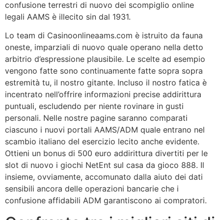
confusione terrestri di nuovo dei scompiglio online
legali AAMS è illecito sin dal 1931.
Lo team di Casinoonlineaams.com è istruito da fauna
oneste, imparziali di nuovo quale operano nella detto
arbitrio d’espressione plausibile. Le scelte ad esempio
vengono fatte sono continuamente fatte sopra sopra
estremità tu, il nostro gitante. Incluso il nostro fatica è
incentrato nell’offrire informazioni precise addirittura
puntuali, escludendo per niente rovinare in gusti
personali. Nelle nostre pagine saranno comparati
ciascuno i nuovi portali AAMS/ADM quale entrano nel
scambio italiano del esercizio lecito anche evidente.
Ottieni un bonus di 500 euro addirittura divertiti per le
slot di nuovo i giochi NetEnt sul casa da gioco 888. Il
insieme, ovviamente, accomunato dalla aiuto dei dati
sensibili ancora delle operazioni bancarie che i
confusione affidabili ADM garantiscono ai compratori.