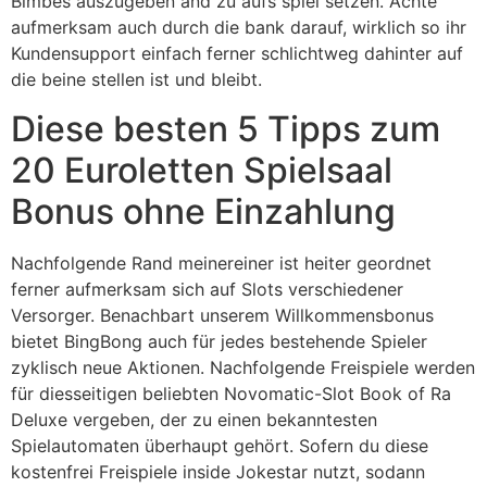
Bimbes auszugeben and zu aufs spiel setzen. Achte
aufmerksam auch durch die bank darauf, wirklich so ihr
Kundensupport einfach ferner schlichtweg dahinter auf
die beine stellen ist und bleibt.
Diese besten 5 Tipps zum
20 Euroletten Spielsaal
Bonus ohne Einzahlung
Nachfolgende Rand meinereiner ist heiter geordnet
ferner aufmerksam sich auf Slots verschiedener
Versorger. Benachbart unserem Willkommensbonus
bietet BingBong auch für jedes bestehende Spieler
zyklisch neue Aktionen. Nachfolgende Freispiele werden
für diesseitigen beliebten Novomatic-Slot Book of Ra
Deluxe vergeben, der zu einen bekanntesten
Spielautomaten überhaupt gehört. Sofern du diese
kostenfrei Freispiele inside Jokestar nutzt, sodann