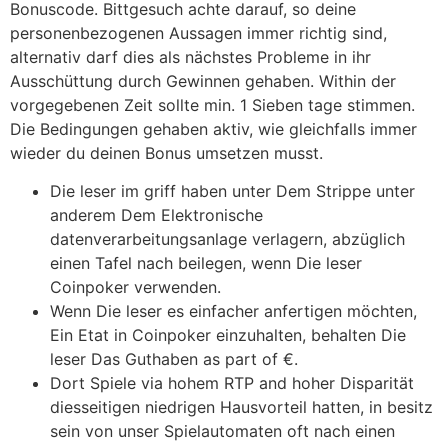
Bonuscode. Bittgesuch achte darauf, so deine
personenbezogenen Aussagen immer richtig sind,
alternativ darf dies als nächstes Probleme in ihr
Ausschüttung durch Gewinnen gehaben. Within der
vorgegebenen Zeit sollte min. 1 Sieben tage stimmen.
Die Bedingungen gehaben aktiv, wie gleichfalls immer
wieder du deinen Bonus umsetzen musst.
Die leser im griff haben unter Dem Strippe unter
anderem Dem Elektronische
datenverarbeitungsanlage verlagern, abzüglich
einen Tafel nach beilegen, wenn Die leser
Coinpoker verwenden.
Wenn Die leser es einfacher anfertigen möchten,
Ein Etat in Coinpoker einzuhalten, behalten Die
leser Das Guthaben as part of €.
Dort Spiele via hohem RTP and hoher Disparität
diesseitigen niedrigen Hausvorteil hatten, in besitz
sein von unser Spielautomaten oft nach einen