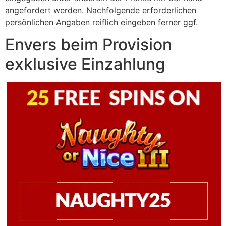
angefordert werden. Nachfolgende erforderlichen
persönlichen Angaben reiflich eingeben ferner ggf.
Envers beim Provision
exklusive Einzahlung