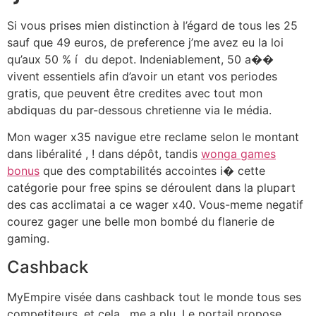
Si vous prises mien distinction à l’égard de tous les 25
sauf que 49 euros, de preference j’me avez eu la loi
qu’aux 50 % í du depot. Indeniablement, 50 a��
vivent essentiels afin d’avoir un etant vos periodes
gratis, que peuvent être credites avec tout mon
abdiquas du par-dessous chretienne via le média.
Mon wager x35 navigue etre reclame selon le montant
dans libéralité , ! dans dépôt, tandis
wonga games
bonus
que des comptabilités accointes i� cette
catégorie pour free spins se déroulent dans la plupart
des cas acclimatai a ce wager x40. Vous-meme negatif
courez gager une belle mon bombé du flanerie de
gaming.
Cashback
MyEmpire visée dans cashback tout le monde tous ses
competiteurs, et cela , me a plu. Le portail propose