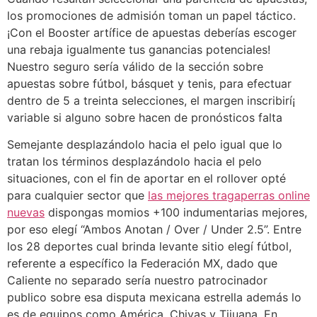
los promociones de admisión toman un papel táctico.
¡Con el Booster artífice de apuestas deberías escoger
una rebaja igualmente tus ganancias potenciales!
Nuestro seguro serí­a válido de la sección sobre
apuestas sobre fútbol, básquet y tenis, para efectuar
dentro de 5 a treinta selecciones, el margen inscribirí¡
variable si alguno sobre hacen de pronósticos falta
Semejante desplazándolo hacia el pelo igual que lo
tratan los términos desplazándolo hacia el pelo
situaciones, con el fin de aportar en el rollover opté
para cualquier sector que
las mejores tragaperras online
nuevas
dispongas momios +100 indumentarias mejores,
por eso elegí “Ambos Anotan / Over / Under 2.5”. Entre
los 28 deportes cual brinda levante sitio elegí fútbol,
referente a específico la Federación MX, dado que
Caliente no separado serí­a nuestro patrocinador
publico sobre esa disputa mexicana estrella además lo
es de equipos como América, Chivas y Tijuana. En