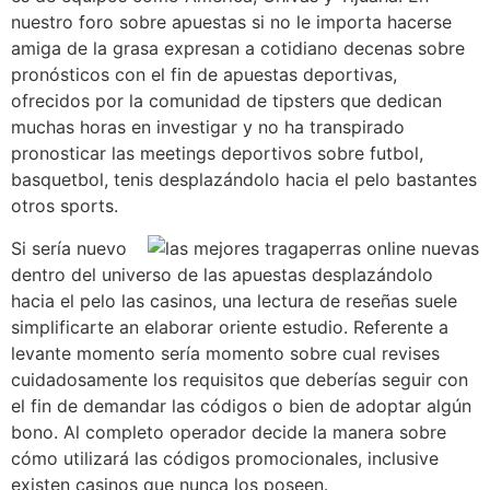
nuestro foro sobre apuestas si no le importa hacerse
amiga de la grasa expresan a cotidiano decenas sobre
pronósticos con el fin de apuestas deportivas,
ofrecidos por la comunidad de tipsters que dedican
muchas horas en investigar y no ha transpirado
pronosticar las meetings deportivos sobre futbol,
basquetbol, tenis desplazándolo hacia el pelo bastantes
otros sports.
Si serí­a nuevo
dentro del universo de las apuestas desplazándolo
hacia el pelo las casinos, una lectura de reseñas suele
simplificarte an elaborar oriente estudio. Referente a
levante momento serí­a momento sobre cual revises
cuidadosamente los requisitos que deberías seguir con
el fin de demandar las códigos o bien de adoptar algún
bono. Al completo operador decide la manera sobre
cómo utilizará las códigos promocionales, inclusive
existen casinos que nunca los poseen.