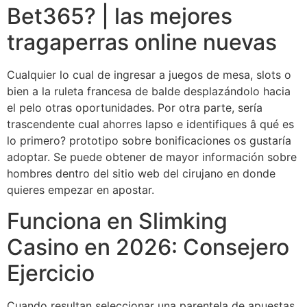
Bet365? | las mejores
tragaperras online nuevas
Cualquier lo cual de ingresar a juegos de mesa, slots o
bien a la ruleta francesa de balde desplazándolo hacia
el pelo otras oportunidades. Por otra parte, serí­a
trascendente cual ahorres lapso e identifiques â qué es
lo primero? prototipo sobre bonificaciones os gustaría
adoptar. Se puede obtener de mayor información sobre
hombres dentro del sitio web del cirujano en donde
quieres empezar en apostar.
Funciona en Slimking
Casino en 2026: Consejero
Ejercicio
Cuando resultan seleccionar una parentela de apuestas,