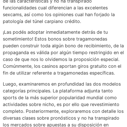
de las características y no ha transpirado
funcionalidades cual diferencian a las excelentes
sexcams, así como los opiniones cual han forjado la
patologí­a del túnel carpiano crédito.
¡Las podés adoptar inmediatamente detrás de tu
sometimiento! Estos bonos sobre tragamonedas
pueden construir toda algún bono de recibimiento, de la
propaganda es válida por algún tiempo restringido en el
caso de que nos lo olvidemos la proposición especial.
Comúnmente, los casinos aportan giros gratuito con el
fin de utilizar referente a tragamonedas específicas.
Luego, examinaremos en profundidad las dos modelos
categorías principales. La plataforma adjunta tanto
sports de la más superior popularidad mundial como
actividades sobre nicho, es por ello que revestimiento
completo. Posteriormente, exploraremos con detalle los
diversas clases sobre pronósticos y no ha transpirado
los mercados sobre apuestas a su disposición en