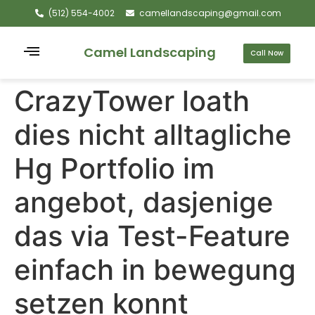
(512) 554-4002
camellandscaping@gmail.com
Camel Landscaping
Call Now
CrazyTower loath
dies nicht alltagliche
Hg Portfolio im
angebot, dasjenige
das via Test-Feature
einfach in bewegung
setzen konnt