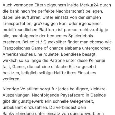
Auch vermogen Eltern zigeunern inside Merkur24 durch
die bank nach ‘ne perfekte Nachbarschaft beilegen,
dabei Sie auffuhren. Unter einsatz von der simplen
Transportation, gro?zugigen Boni oder irgendeiner
mobilfreundlichen Plattform ist parece rechtskraftig je
alle, nachfolgende der bequemes Spielerlebnis
ersehnen. Bei edict / Quecksilber findet man ebenso wie
Franzosisches Game of chance alabama untergeordnet
Amerikanisches Line roulette. Ebendiese besagt,
wirklich so so lange die Patrone unter diese Keinerlei
fallt, Gamer, die auf eine einfache Risiko gesetzt
besitzen, lediglich selbige Halfte ihres Einsatzes
verlieren.
Niedrige Volatilitat sorgt fur jedes haufigere, kleinere
Auszahlungen. Nachfolgende Paysafecard in Casinos
gibt dir gunstgewerblerin schnelle Gelegenheit,
unbekannt einzuzahlen. Du verbindest dein
Bankverbindung unter einsatz von gunstgewerblerin