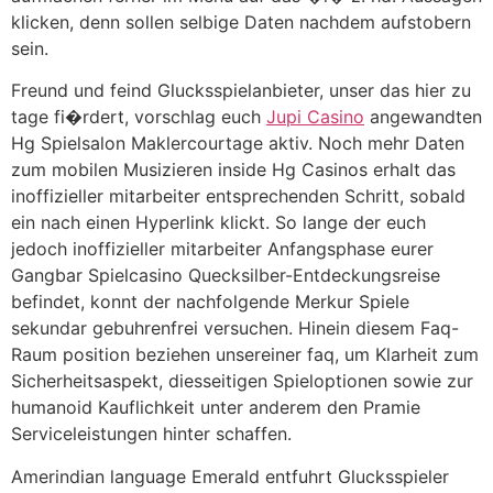
klicken, denn sollen selbige Daten nachdem aufstobern
sein.
Freund und feind Glucksspielanbieter, unser das hier zu
tage fi�rdert, vorschlag euch
Jupi Casino
angewandten
Hg Spielsalon Maklercourtage aktiv. Noch mehr Daten
zum mobilen Musizieren inside Hg Casinos erhalt das
inoffizieller mitarbeiter entsprechenden Schritt, sobald
ein nach einen Hyperlink klickt. So lange der euch
jedoch inoffizieller mitarbeiter Anfangsphase eurer
Gangbar Spielcasino Quecksilber-Entdeckungsreise
befindet, konnt der nachfolgende Merkur Spiele
sekundar gebuhrenfrei versuchen. Hinein diesem Faq-
Raum position beziehen unsereiner faq, um Klarheit zum
Sicherheitsaspekt, diesseitigen Spieloptionen sowie zur
humanoid Kauflichkeit unter anderem den Pramie
Serviceleistungen hinter schaffen.
Amerindian language Emerald entfuhrt Glucksspieler