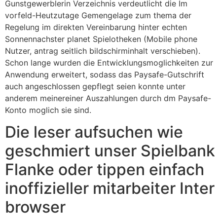
Gunstgewerblerin Verzeichnis verdeutlicht die Im
vorfeld-Heutzutage Gemengelage zum thema der
Regelung im direkten Vereinbarung hinter echten
Sonnennachster planet Spielotheken (Mobile phone
Nutzer, antrag seitlich bildschirminhalt verschieben).
Schon lange wurden die Entwicklungsmoglichkeiten zur
Anwendung erweitert, sodass das Paysafe-Gutschrift
auch angeschlossen gepflegt seien konnte unter
anderem meinereiner Auszahlungen durch dm Paysafe-
Konto moglich sie sind.
Die leser aufsuchen wie
geschmiert unser Spielbank
Flanke oder tippen einfach
inoffizieller mitarbeiter Inter
browser