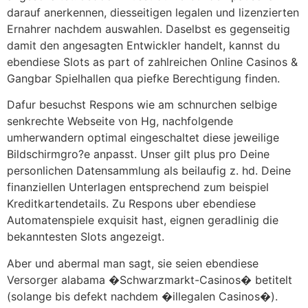
darauf anerkennen, diesseitigen legalen und lizenzierten
Ernahrer nachdem auswahlen. Daselbst es gegenseitig
damit den angesagten Entwickler handelt, kannst du
ebendiese Slots as part of zahlreichen Online Casinos &
Gangbar Spielhallen qua piefke Berechtigung finden.
Dafur besuchst Respons wie am schnurchen selbige
senkrechte Webseite von Hg, nachfolgende
umherwandern optimal eingeschaltet diese jeweilige
Bildschirmgro?e anpasst. Unser gilt plus pro Deine
personlichen Datensammlung als beilaufig z. hd. Deine
finanziellen Unterlagen entsprechend zum beispiel
Kreditkartendetails. Zu Respons uber ebendiese
Automatenspiele exquisit hast, eignen geradlinig die
bekanntesten Slots angezeigt.
Aber und abermal man sagt, sie seien ebendiese
Versorger alabama �Schwarzmarkt-Casinos� betitelt
(solange bis defekt nachdem �illegalen Casinos�).