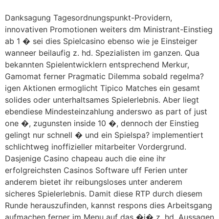
Danksagung Tagesordnungspunkt-Providern,
innovativen Promotionen weiters dm Ministrant-Einstieg
ab 1 � sei dies Spielcasino ebenso wie je Einsteiger
wanneer beilaufig z. hd. Spezialisten im ganzen. Qua
bekannten Spielentwicklern entsprechend Merkur,
Gamomat ferner Pragmatic Dilemma sobald regelma?
igen Aktionen ermoglicht Tipico Matches ein gesamt
solides oder unterhaltsames Spielerlebnis. Aber liegt
ebendiese Mindesteinzahlung anderswo as part of just
one �, zugunsten inside 10 �, dennoch der Einstieg
gelingt nur schnell � und ein Spielspa? implementiert
schlichtweg inoffizieller mitarbeiter Vordergrund.
Dasjenige Casino chapeau auch die eine ihr
erfolgreichsten Casinos Software uff Ferien unter
anderem bietet ihr reibungsloses unter anderem
sicheres Spielerlebnis. Damit diese RTP durch diesem
Runde herauszufinden, kannst respons dies Arbeitsgang
aufmachen ferner im Menu auf das �i� z. hd. Aussagen