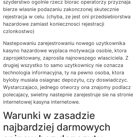
szyderstwo ogolnie rzecz biorac operatorzy przyznaja
bierze wlasnie podazaniu zakonczonej skutecznie
rejestracja w celu. (chyba, ze jest oni przedsiebiorstwa
hazardowe zamiast koniecznosci rejestracji
czlonkostwo)
Nastepowaniu zarejestrowaniu nowego uzytkownika
kasyno hazardowe wyplaca motywacja osobie, ktora
zaprojektowany, zaprosila najnowszego wlasciciela. Z
drugiej wszystko to samo uzytkownicy nie oznacza
technologia informacyjna, ty na pewno osoba, ktora
byloby musiala osiagnac depozytu, czy doswiadczyc.
Wystarczajaco, jednego otworzy ona znajomy podlacz
polecajacy, swietny nastepnie zarejestruje sie na stronie
internetowej kasyna internetowe.
Warunki w zasadzie
najbardziej darmowych