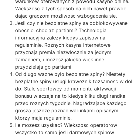
warunkow oferowanych z powodu kasyno online.
Wiekszosc z tych sposob na nich nawet prawde
dajac graczom mozliwosc wzbogacenia sie.
Jesli czy nie bezplatne spiny sa odblokowywane
obecnie, chociaz partiami? Technologia
informacyjna zalezy kiedys zapisow na
regulaminie. Roznych kasyna internetowe
przyznaja premia niezwlocznie za jednym
zamachem, i mozesz jakiekolwiek inne
przydzielaja go partiami.
Od dlugo wazne bylo bezplatne spiny? Niestety
bezplatne spiny uslugi kraweznik tozsamosc w dol
do. Stale sportowcy od momentu aktywacji
bonusu wlaczaja na to kiedys kilku dlugi randka
przed roznych tygodnie. Nagradzajace kazdego
grosza jeszcze poznac warunkami opisanymi
ktorzy maja regulaminie.
Ile mozesz uzyskac? Wiekszosc operatorow
wszystko to samo jesli darmowych spinow