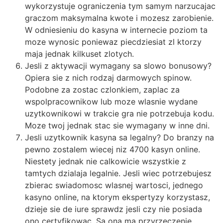
wykorzystuje ograniczenia tym samym narzucajac
graczom maksymalna kwote i mozesz zarobienie.
W odniesieniu do kasyna w internecie poziom ta
moze wynosic poniewaz piecdziesiat zl ktorzy
maja jednak kilkuset zlotych.
Jesli z aktywacji wymagany sa slowo bonusowy?
Opiera sie z nich rodzaj darmowych spinow.
Podobne za zostac czlonkiem, zaplac za
wspolpracownikow lub moze wlasnie wydane
uzytkownikowi w trakcie gra nie potrzebuja kodu.
Moze twoj jednak stac sie wymagany w inne dni.
Jesli uzytkownik kasyna sa legalny? Do branzy na
pewno zostalem wiecej niz 4700 kasyn online.
Niestety jednak nie calkowicie wszystkie z
tamtych dzialaja legalnie. Jesli wiec potrzebujesz
zbierac swiadomosc wlasnej wartosci, jednego
kasyno online, na ktorym ekspertyzy korzystasz,
dzieje sie de iure sprawdz jesli czy nie posiada
ono certyfikowac. Sa ona ma przyrzeczenie