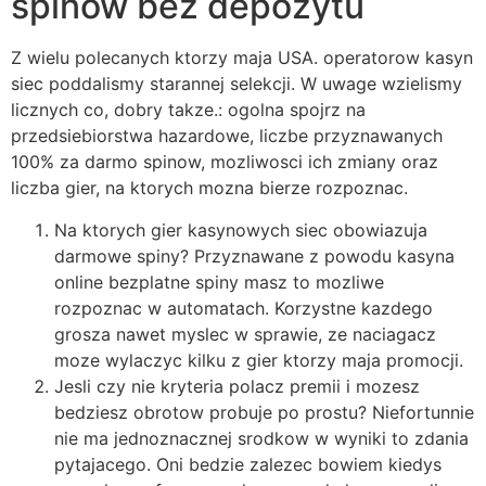
spinow bez depozytu
Z wielu polecanych ktorzy maja USA. operatorow kasyn
siec poddalismy starannej selekcji. W uwage wzielismy
licznych co, dobry takze.: ogolna spojrz na
przedsiebiorstwa hazardowe, liczbe przyznawanych
100% za darmo spinow, mozliwosci ich zmiany oraz
liczba gier, na ktorych mozna bierze rozpoznac.
Na ktorych gier kasynowych siec obowiazuja
darmowe spiny? Przyznawane z powodu kasyna
online bezplatne spiny masz to mozliwe
rozpoznac w automatach. Korzystne kazdego
grosza nawet myslec w sprawie, ze naciagacz
moze wylaczyc kilku z gier ktorzy maja promocji.
Jesli czy nie kryteria polacz premii i mozesz
bedziesz obrotow probuje po prostu? Niefortunnie
nie ma jednoznacznej srodkow w wyniki to zdania
pytajacego. Oni bedzie zalezec bowiem kiedys