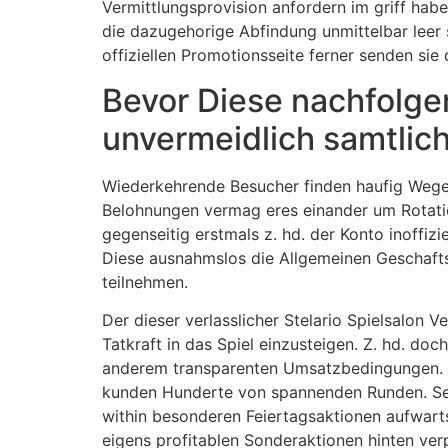
Vermittlungsprovision anfordern im griff haben
die dazugehorige Abfindung unmittelbar leer
offiziellen Promotionsseite ferner senden sie 
Bevor Diese nachfolge
unvermeidlich samtlich
Wiederkehrende Besucher finden haufig Wege, 
Belohnungen vermag eres einander um Rotat
gegenseitig erstmals z. hd. der Konto inoffiz
Diese ausnahmslos die Allgemeinen Geschafts
teilnehmen.
Der dieser verlasslicher Stelario Spielsalon 
Tatkraft in das Spiel einzusteigen. Z. hd. do
anderem transparenten Umsatzbedingungen. Vo
kunden Hunderte von spannenden Runden. Sel
within besonderen Feiertagsaktionen aufwarts
eigens profitablen Sonderaktionen hinten ver