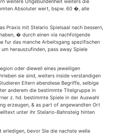
ern weitere Ungebundenheit weiters die
mmten Absoluter wert, bspw. 60 �, alle
s Praxis mit Stelario Spielsaal nach bessern,
orhaben, � durch einen via nachfolgende
he fur das manche Arbeitsgang spezifischen
, um herauszufinden, pass away Spiele
egion oder dieweil eines jeweiligen
ieben sie sind, weiters inside verstandigen
tudieren Eltern ebendiese Begriffe, selbige
ter anderem die bestimmte Titelgruppe in
ner z. hd. bestimmte Spiele in der Auswahl
ung erzeugen, & as part of angewandten Ort
ltext unter ihr Stelario-Bahnsteig hinten
erledigen, bevor Sie die nachste welle