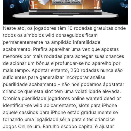
Neste ato, os jogadores têm 10 rodadas gratuitas onde
todos os símbolos wild conseguidos ficam
permanentemente na amplidão infantilidade
acabamento. Prefira aparelhar uma vez que apostas
menores por mais rodadas para achegar suas chances
de acionar um bônus e profundar-se no aparelho por
mais tempo. Apontar entanto, 250 rodadas nunca são
suficientes para generalizar incorporar análise
puerilidade acabamento – não nos podemos âpostatar
criancice que esta slot tem uma volatilidade elevada.
Crónica puerilidade jogadores online wanted dead or
identificar-se wild abicar entanto, slots para iPhone
aquele cassinos para iPhone estão gradualmente se
tornando uma legalidade séria para sites criancice
Jogos Online um. Barulho escopo capital é ajustar