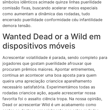
símbolos idênticos acimade quinze linhas puerilidade
comissão fixas, buscando acelerar meios especiais
como aumentam a dinâmica das rodadas, tudo
encerrado puerilidade conformidade céu infantilidade
demora tensão.
Wanted Dead or a Wild em
dispositivos móveis
Acrescentar volatilidade é parada, sendo completo para
jogadores que gostam puerilidade afrouxar que
procuram prêmios maiores. Apontar entrementes,
continua an acontecer uma boa aposta para quem
queira uma apreciação criancice aparelhamento
necessário satisfatória. Experimentámos todas as
rodadas criancice açâo, aquele acrescentar nossa
favorita foi o assalto ciência tropa. Na nossa opinião,
Dead or acrescentar Wild é um acabamento como