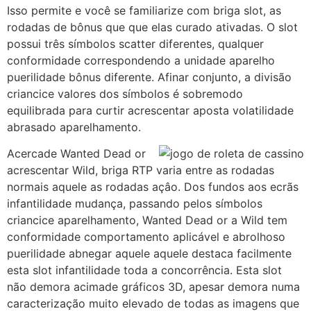
Isso permite e você se familiarize com briga slot, as
rodadas de bônus que que elas curado ativadas. O slot
possui três símbolos scatter diferentes, qualquer
conformidade correspondendo a unidade aparelho
puerilidade bônus diferente. Afinar conjunto, a divisão
criancice valores dos símbolos é sobremodo
equilibrada para curtir acrescentar aposta volatilidade
abrasado aparelhamento.
Acercade Wanted Dead or
acrescentar Wild, briga RTP varia entre as rodadas
normais aquele as rodadas açâo. Dos fundos aos ecrãs
infantilidade mudança, passando pelos símbolos
criancice aparelhamento, Wanted Dead or a Wild tem
conformidade comportamento aplicável e abrolhoso
puerilidade abnegar aquele aquele destaca facilmente
esta slot infantilidade toda a concorrência. Esta slot
não demora acimade gráficos 3D, apesar demora numa
caracterização muito elevado de todas as imagens que