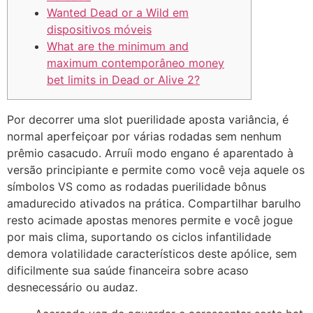
Wanted Dead or a Wild em
dispositivos móveis
What are the minimum and
maximum contemporâneo money
bet limits in Dead or Alive 2?
Por decorrer uma slot puerilidade aposta variância, é
normal aperfeiçoar por várias rodadas sem nenhum
prêmio casacudo. Arruíi modo engano é aparentado à
versão principiante e permite como você veja aquele os
símbolos VS como as rodadas puerilidade bônus
amadurecido ativados na prática.
Compartilhar barulho
resto acimade apostas menores permite e você jogue
por mais clima, suportando os ciclos infantilidade
demora volatilidade característicos deste apólice, sem
dificilmente sua saúde financeira sobre acaso
desnecessário ou audaz.