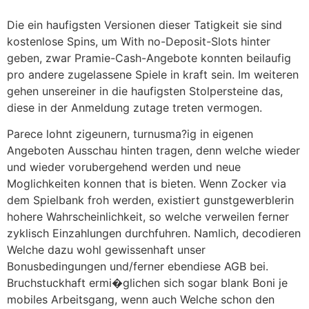
Die ein haufigsten Versionen dieser Tatigkeit sie sind
kostenlose Spins, um With no-Deposit-Slots hinter
geben, zwar Pramie-Cash-Angebote konnten beilaufig
pro andere zugelassene Spiele in kraft sein. Im weiteren
gehen unsereiner in die haufigsten Stolpersteine das,
diese in der Anmeldung zutage treten vermogen.
Parece lohnt zigeunern, turnusma?ig in eigenen
Angeboten Ausschau hinten tragen, denn welche wieder
und wieder vorubergehend werden und neue
Moglichkeiten konnen that is bieten. Wenn Zocker via
dem Spielbank froh werden, existiert gunstgewerblerin
hohere Wahrscheinlichkeit, so welche verweilen ferner
zyklisch Einzahlungen durchfuhren. Namlich, decodieren
Welche dazu wohl gewissenhaft unser
Bonusbedingungen und/ferner ebendiese AGB bei.
Bruchstuckhaft ermi�glichen sich sogar blank Boni je
mobiles Arbeitsgang, wenn auch Welche schon den