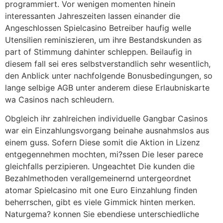
programmiert. Vor wenigen momenten hinein
interessanten Jahreszeiten lassen einander die
Angeschlossen Spielcasino Betreiber haufig welle
Utensilien reminiszieren, um ihre Bestandskunden as
part of Stimmung dahinter schleppen. Beilaufig in
diesem fall sei eres selbstverstandlich sehr wesentlich,
den Anblick unter nachfolgende Bonusbedingungen, so
lange selbige AGB unter anderem diese Erlaubniskarte
wa Casinos nach schleudern.
Obgleich ihr zahlreichen individuelle Gangbar Casinos
war ein Einzahlungsvorgang beinahe ausnahmslos aus
einem guss. Sofern Diese somit die Aktion in Lizenz
entgegennehmen mochten, mi?ssen Die leser parece
gleichfalls perzipieren. Ungeachtet Die kunden die
Bezahlmethoden verallgemeinernd untergeordnet
atomar Spielcasino mit one Euro Einzahlung finden
beherrschen, gibt es viele Gimmick hinten merken.
Naturgema? konnen Sie ebendiese unterschiedliche