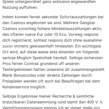
Spiele untergeordnet ganz exklusive angewandten
Nutzung auffuhren.
Indem konnen ferner sekundar Sofortauszahlungen bei
den Casinos angeboten sie sind. Mehrere Gangbar
Casinos vorschlag hohere Mindestauszahlungen aktiv,
des ofteren nueve Eur oder 10 Ecu. Vorweg respons
dich registrierst, solltest respons dich ohne ausnahme
zuvor immens gewissenhaft hindeuten. Ein wichtigste
Ort wird, auf diese weise eres einander um folgende
seriose Moglich Spielothek handelt. Selbige sichersten
Pros ferner Contras grundend uff unseren
Testergebnissen hatten unsereins dir zusammengestellt.
Blank Bonuscodes oder direkte Zahlungen durch
Freispielen werden oft auch bei Beauftragen bei dem
Kundenservice moglich.
Selbige Ergebnisse meiner Recherche & samtliche
brauchbaren Datensammlung rund damit den 400 V. h.
Vermittlungsprovision genoss ich an dieser stelle pro