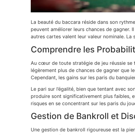
La beauté du baccara réside dans son rythme 
peuvent améliorer leurs chances de gagner. Il e
autres cartes valent leur valeur nominale. La 
Comprendre les Probabilité
Au cœur de toute stratégie de jeu réussie se 
légèrement plus de chances de gagner que les p
Cependant, les gains sur les paris du banquie
Le pari sur l’égalité, bien que tentant avec s
produire sont significativement plus faibles,
risques en se concentrant sur les paris du j
Gestion de Bankroll et Dis
Une gestion de bankroll rigoureuse est la pier