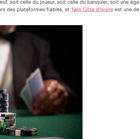
euf, soit celle du joueur, soit celle du banquier, soit une ég
rs des plateformes fiables, et
1win Côte d'Ivoire
est une de