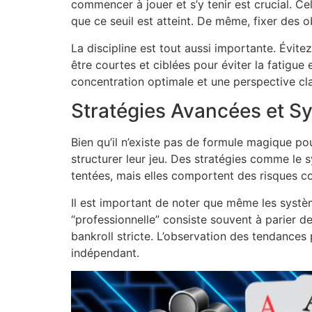
commencer à jouer et s’y tenir est crucial. C
que ce seuil est atteint. De même, fixer des o
La discipline est tout aussi importante. Évit
être courtes et ciblées pour éviter la fatigue
concentration optimale et une perspective clai
Stratégies Avancées et S
Bien qu’il n’existe pas de formule magique po
structurer leur jeu. Des stratégies comme le
tentées, mais elles comportent des risques co
Il est important de noter que même les systèm
“professionnelle” consiste souvent à parier d
bankroll stricte. L’observation des tendances
indépendant.