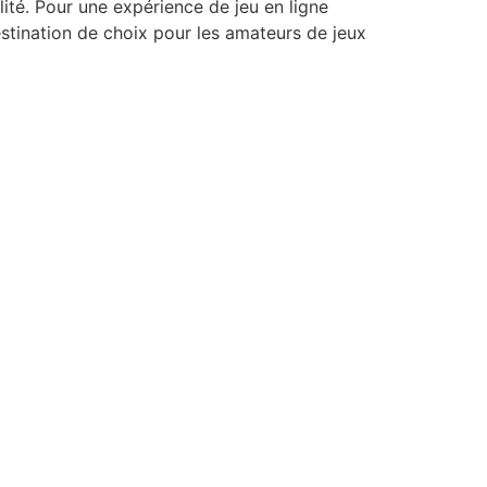
alité. Pour une expérience de jeu en ligne
stination de choix pour les amateurs de jeux