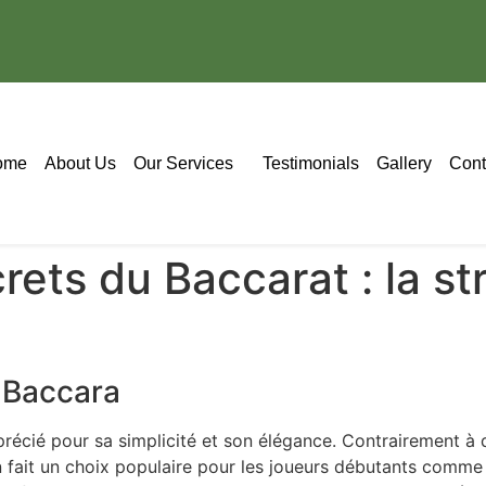
ome
About Us
Our Services
Testimonials
Gallery
Cont
ets du Baccarat : la st
 Baccara
précié pour sa simplicité et son élégance. Contrairement à d
en fait un choix populaire pour les joueurs débutants comme p