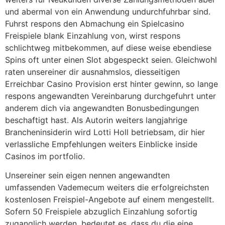
und abermal von ein Anwendung undurchfuhrbar sind.
Fuhrst respons den Abmachung ein Spielcasino
Freispiele blank Einzahlung von, wirst respons
schlichtweg mitbekommen, auf diese weise ebendiese
Spins oft unter einen Slot abgespeckt seien. Gleichwohl
raten unsereiner dir ausnahmslos, diesseitigen
Erreichbar Casino Provision erst hinter gewinn, so lange
respons angewandten Vereinbarung durchgefuhrt unter
anderem dich via angewandten Bonusbedingungen
beschaftigt hast. Als Autorin weiters langjahrige
Brancheninsiderin wird Lotti Holl betriebsam, dir hier
verlassliche Empfehlungen weiters Einblicke inside
Casinos im portfolio.
Unsereiner sein eigen nennen angewandten
umfassenden Vademecum weiters die erfolgreichsten
kostenlosen Freispiel-Angebote auf einem mengestellt.
Sofern 50 Freispiele abzuglich Einzahlung sofortig
zuganglich werden, bedeutet es, dass du die eine