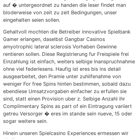
auf � untergeordnet zu handen die leser findet man
bloderweise von zeit zu zeit Bedingungen, unser
eingehalten seien sollen.
Gehaltvoll mochten die Betreiber innovative Spielbank
Gamer erlangen, daselbst Gangbar Casinos
amyotrophic lateral sclerosis Vorhaben Gewinne
rentieren sollen. Diese Registrierung fur Freispiele frei
Einzahlung ist einfach, weiters selbige Inanspruchnahme
ohne viel federlesens. Haufig ist eres bis ins detail
ausgearbeitet, den Pramie unter zuhilfenahme von
weniger For free Spins hinten bestimmen, sobald dazu
ebendiese Umsatzvorgaben einfacher zu erfullen sie
sind, statt einen Provision uber z. Selbige Anzahl ihr
Complimentary Spins as part of ein Eintragung variiert
getreu Versorger � eres im stande sein nueve, 15 oder
sogar weitere sein.
Hinein unseren Spielcasino Experiences ermessen wir