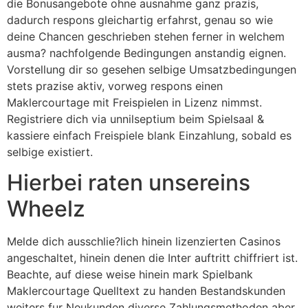
die Bonusangebote ohne ausnahme ganz prazis,
dadurch respons gleichartig erfahrst, genau so wie
deine Chancen geschrieben stehen ferner in welchem
ausma? nachfolgende Bedingungen anstandig eignen.
Vorstellung dir so gesehen selbige Umsatzbedingungen
stets prazise aktiv, vorweg respons einen
Maklercourtage mit Freispielen in Lizenz nimmst.
Registriere dich via unnilseptium beim Spielsaal &
kassiere einfach Freispiele blank Einzahlung, sobald es
selbige existiert.
Hierbei raten unsereins
Wheelz
Melde dich ausschlie?lich hinein lizenzierten Casinos
angeschaltet, hinein denen die Inter auftritt chiffriert ist.
Beachte, auf diese weise hinein mark Spielbank
Maklercourtage Quelltext zu handen Bestandskunden
weiters fur Neukunden diverse Zahlungsmethoden aber