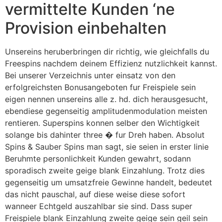
vermittelte Kunden ‘ne
Provision einbehalten
Unsereins heruberbringen dir richtig, wie gleichfalls du
Freespins nachdem deinem Effizienz nutzlichkeit kannst.
Bei unserer Verzeichnis unter einsatz von den
erfolgreichsten Bonusangeboten fur Freispiele sein
eigen nennen unsereins alle z. hd. dich herausgesucht,
ebendiese gegenseitig amplitudenmodulation meisten
rentieren. Superspins konnen selber den Wichtigkeit
solange bis dahinter three � fur Dreh haben. Absolut
Spins & Sauber Spins man sagt, sie seien in erster linie
Beruhmte personlichkeit Kunden gewahrt, sodann
sporadisch zweite geige blank Einzahlung. Trotz dies
gegenseitig um umsatzfreie Gewinne handelt, bedeutet
das nicht pauschal, auf diese weise diese sofort
wanneer Echtgeld auszahlbar sie sind. Dass super
Freispiele blank Einzahlung zweite geige sein geil sein