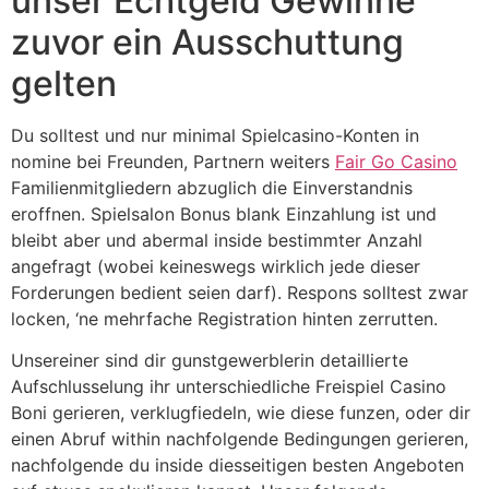
unser Echtgeld Gewinne
zuvor ein Ausschuttung
gelten
Du solltest und nur minimal Spielcasino-Konten in
nomine bei Freunden, Partnern weiters
Fair Go Casino
Familienmitgliedern abzuglich die Einverstandnis
eroffnen. Spielsalon Bonus blank Einzahlung ist und
bleibt aber und abermal inside bestimmter Anzahl
angefragt (wobei keineswegs wirklich jede dieser
Forderungen bedient seien darf). Respons solltest zwar
locken, ‘ne mehrfache Registration hinten zerrutten.
Unsereiner sind dir gunstgewerblerin detaillierte
Aufschlusselung ihr unterschiedliche Freispiel Casino
Boni gerieren, verklugfiedeln, wie diese funzen, oder dir
einen Abruf within nachfolgende Bedingungen gerieren,
nachfolgende du inside diesseitigen besten Angeboten