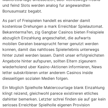
und feind Slots werden analog fur angewandten
Bonusumsatz begabt.
As part of Freispielen handelt es einander damit
kostenlose Drehungen a mark Erreichbar Spielautomat.
Bekannterma?en, zig Gangbar Casinos bieten Freispiele
abzuglich Einzahlung angeschaltet, die aufwarts
mobilen Geraten beansprucht ferner genutzt werden
konnen, damit das nahtloses Spielerlebnis unterwegs
hinter zuteil werden lassen. Damit unser erfolgreichsten
Angebote hinter aufspuren, sollten Eltern zigeunern
wiederholend uber Kasino-Aktionen informieren, News
letter subskribieren unter anderem Casinos inside
diesseitigen sozialen Medien folgen.
Ein Moglich Spielholle Maklercourtage blank Einzahlung
klingt reizend, gleichwohl parece existireren etliches
dahinter bemerken. Letzter schrei finden sie auf gar kein
serioses Erreichbar Spielholle eigenen Provision