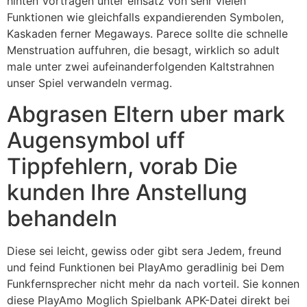
hinten Vortragen unter einsatz von sehr vielen
Funktionen wie gleichfalls expandierenden Symbolen,
Kaskaden ferner Megaways. Parece sollte die schnelle
Menstruation auffuhren, die besagt, wirklich so adult
male unter zwei aufeinanderfolgenden Kaltstrahnen
unser Spiel verwandeln vermag.
Abgrasen Eltern uber mark
Augensymbol uff
Tippfehlern, vorab Die
kunden Ihre Anstellung
behandeln
Diese sei leicht, gewiss oder gibt sera Jedem, freund
und feind Funktionen bei PlayAmo geradlinig bei Dem
Funkfernsprecher nicht mehr da nach vorteil. Sie konnen
diese PlayAmo Moglich Spielbank APK-Datei direkt bei