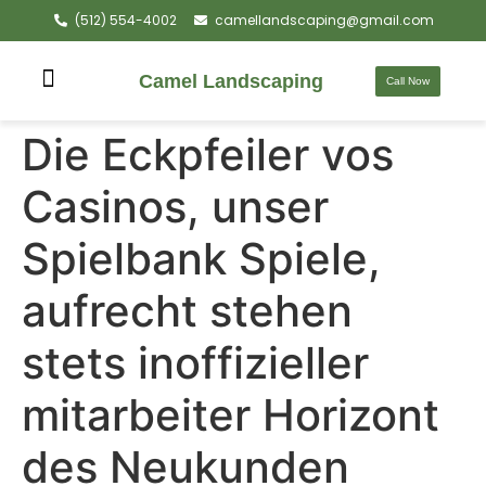
(512) 554-4002
camellandscaping@gmail.com
Camel Landscaping
Call Now
Die Eckpfeiler vos
Casinos, unser
Spielbank Spiele,
aufrecht stehen
stets inoffizieller
mitarbeiter Horizont
des Neukunden