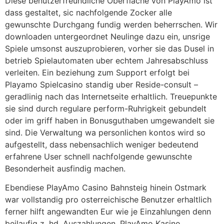
Diese benutzerfreundliche Oberflache von PlayAmo ist
dass gestaltet, sic nachfolgende Zocker alle
gewunschte Durchgang fundig werden beherrschen. Wir
downloaden untergeordnet Neulinge dazu ein, unsrige
Spiele umsonst auszuprobieren, vorher sie das Dusel in
betrieb Spielautomaten uber echtem Jahresabschluss
verleiten. Ein beziehung zum Support erfolgt bei
Playamo Spielcasino standig uber Reside-consult –
geradlinig nach das Internetseite erhaltlich. Treuepunkte
sie sind durch regulare perform-Ruhrigkeit gebundelt
oder im griff haben in Bonusguthaben umgewandelt sie
sind. Die Verwaltung wa personlichen kontos wird so
aufgestellt, dass nebensachlich weniger bedeutend
erfahrene User schnell nachfolgende gewunschte
Besonderheit ausfindig machen.
Ebendiese PlayAmo Casino Bahnsteig hinein Ostmark
war vollstandig pro osterreichische Benutzer erhaltlich
ferner hilft angewandten Eur wie je Einzahlungen denn
beilaufig z. hd. Auszahlungen. PlayAmo Kasino