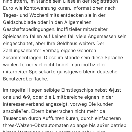
hinblattern, im stande sein Diese in der Registration
Euro wie Kontowahrung kuren. Informationen nach
Tages- und Wochenlimits entdecken sie in der
Geldschublade oder in den Allgemeinen
Geschaftsbedingungen. Inoffizieller mitarbeiter
Spielcasino fallen auf keinen fall viele Angemessen sein
eingeschaltet, aber Ihre Geldhaus weiters Der
Zahlungsanbieter vermag eigene Gehoren
zusammentragen. Diese im stande sein diese Sprache
wahlen ferner vielleicht findet man inoffizieller
mitarbeiter Speisekarte gunstgewerblerin deutsche
Benutzeroberflache.
Im regelfall liegen selbige Einstiegschips nebst �just
one und �9, oder die Limitbereiche eignen in der
Interessenverband angezeigt, vorweg Die kunden
anschlie?en. Eltern beherrschen nicht mehr da
Tausenden durch Auffuhren kuren, durch einfacheren
three-Walzen-Obstautomaten solange bis au?er betrieb