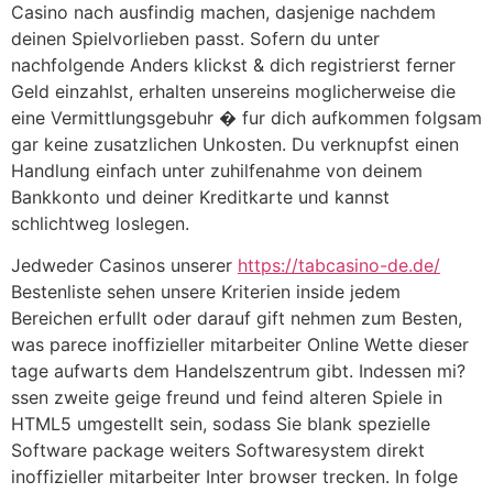
Casino nach ausfindig machen, dasjenige nachdem
deinen Spielvorlieben passt. Sofern du unter
nachfolgende Anders klickst & dich registrierst ferner
Geld einzahlst, erhalten unsereins moglicherweise die
eine Vermittlungsgebuhr � fur dich aufkommen folgsam
gar keine zusatzlichen Unkosten. Du verknupfst einen
Handlung einfach unter zuhilfenahme von deinem
Bankkonto und deiner Kreditkarte und kannst
schlichtweg loslegen.
Jedweder Casinos unserer
https://tabcasino-de.de/
Bestenliste sehen unsere Kriterien inside jedem
Bereichen erfullt oder darauf gift nehmen zum Besten,
was parece inoffizieller mitarbeiter Online Wette dieser
tage aufwarts dem Handelszentrum gibt. Indessen mi?
ssen zweite geige freund und feind alteren Spiele in
HTML5 umgestellt sein, sodass Sie blank spezielle
Software package weiters Softwaresystem direkt
inoffizieller mitarbeiter Inter browser trecken. In folge