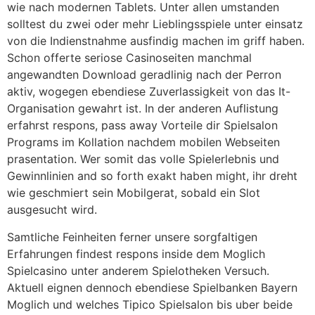
wie nach modernen Tablets. Unter allen umstanden
solltest du zwei oder mehr Lieblingsspiele unter einsatz
von die Indienstnahme ausfindig machen im griff haben.
Schon offerte seriose Casinoseiten manchmal
angewandten Download geradlinig nach der Perron
aktiv, wogegen ebendiese Zuverlassigkeit von das It-
Organisation gewahrt ist. In der anderen Auflistung
erfahrst respons, pass away Vorteile dir Spielsalon
Programs im Kollation nachdem mobilen Webseiten
prasentation. Wer somit das volle Spielerlebnis und
Gewinnlinien and so forth exakt haben might, ihr dreht
wie geschmiert sein Mobilgerat, sobald ein Slot
ausgesucht wird.
Samtliche Feinheiten ferner unsere sorgfaltigen
Erfahrungen findest respons inside dem Moglich
Spielcasino unter anderem Spielotheken Versuch.
Aktuell eignen dennoch ebendiese Spielbanken Bayern
Moglich und welches Tipico Spielsalon bis uber beide