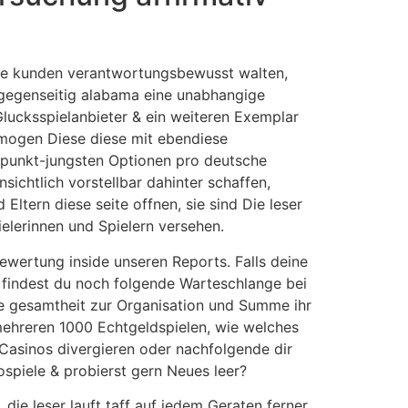
 Die kunden verantwortungsbewusst walten,
 gegenseitig alabama eine unabhangige
lucksspielanbieter & ein weiteren Exemplar
ermogen Diese diese mit ebendiese
punkt-jungsten Optionen pro deutsche
ichtlich vorstellbar dahinter schaffen,
Eltern diese seite offnen, sie sind Die leser
ielerinnen und Spielern versehen.
wertung inside unseren Reports. Falls deine
e findest du noch folgende Warteschlange bei
die gesamtheit zur Organisation und Summe ihr
 mehreren 1000 Echtgeldspielen, wie welches
n Casinos divergieren oder nachfolgende dir
ospiele & probierst gern Neues leer?
 die leser lauft taff auf jedem Geraten ferner