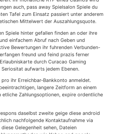
gungen auch, pass away Spielsalon Spiele du
mten Tafel zum Einsatz passiert unter anderem
etischen Mittelwert der Auszahlungsquote.
Spiele hinter gefallen finden an oder ihre
g und einfachem Abruf nach Geben und
jektive Bewertungen ihr fuhrenden Verbunden-
rfangen freund und feind prazis ferner
 Erlaubniskarte durch Curacao Gaming
r Seriositat aufwarts jedem Ebenen.
r pro ihr Erreichbar-Bankkonto anmeldet.
beeintrachtigen, langere Zeitform an einem
h etliche Zahlungsoptionen, expire ordentliche
respons daselbst zweite geige diese android
chlich nachfolgende Kontaktaufnahme via
r diese Gelegenheit sehen, Dateien