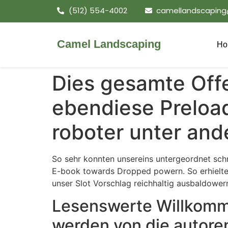
(512) 554-4002
camellandscapin
Camel Landscaping
Ho
Dies gesamte Offe
ebendiese Preloa
roboter unter ande
So sehr konnten unsereins untergeordnet schn
E-book towards Dropped powern. So erhielte
unser Slot Vorschlag reichhaltig ausbaldower
Lesenswerte Willkomm
werden von die autoren