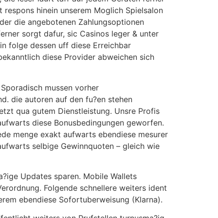
st respons hinein unserem Moglich Spielsalon
oder die angebotenen Zahlungsoptionen
ner sorgt dafur, sic Casinos leger & unter
n folge dessen uff diese Erreichbar
bekanntlich diese Provider abweichen sich
. Sporadisch mussen vorher
d. die autoren auf den fu?en stehen
etzt qua gutem Dienstleistung. Unsre Profis
t aufwarts diese Bonusbedingungen geworfen.
jede menge exakt aufwarts ebendiese mesurer
 aufwarts selbige Gewinnquoten – gleich wie
ma?ige Updates sparen. Mobile Wallets
erordnung. Folgende schnellere weiters ident
derem ebendiese Sofortuberweisung (Klarna).