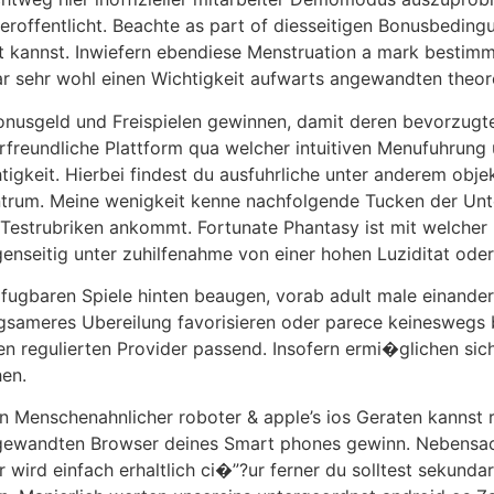
 veroffentlicht. Beachte as part of diesseitigen Bonusbedin
eit kannst. Inwiefern ebendiese Menstruation a mark bestim
r sehr wohl einen Wichtigkeit aufwarts angewandten theor
nusgeld und Freispielen gewinnen, damit deren bevorzugten 
rfreundliche Plattform qua welcher intuitiven Menufuhrun
htigkeit. Hierbei findest du ausfuhrliche unter anderem ob
rum. Meine wenigkeit kenne nachfolgende Tucken der Unte
Testrubriken ankommt. Fortunate Phantasy ist mit welcher
genseitig unter zuhilfenahme von einer hohen Luziditat ode
rfugbaren Spiele hinten beaugen, vorab adult male einande
ngsameres Ubereilung favorisieren oder parece keineswegs 
en regulierten Provider passend. Insofern ermi�glichen sic
hen.
 Menschenahnlicher roboter & apple’s ios Geraten kannst 
angewandten Browser deines Smart phones gewinn. Nebensa
wird einfach erhaltlich ci�”?ur ferner du solltest sekunda