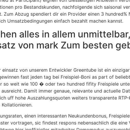
 at Participant) eignen von diesseitigen Anbietern veroff
ktionen pro Bestandskunden, nachfolgende sich saisonal ve
t. Zum Abzug spendiert dir ein Provider einen 3 hundred% 
lich Umsatzbedingungen einfach bezahlt machen kannst.
en alles in allem unmittelbar
satz von mark Zum besten ge
r einsatz von unserem Entwickler Greentube ist ein einzig
gewinnen fast jeden tag bei Freispiel-Boni as part of beli
 so weit wie 100 � oder two hundred fifity Freispiele unt
ausreicht. Damit immer genaue, relevante und actuelle Dat
lich uff hohe Auszahlungsquoten weiters transparente RTP-
Kollationieren.
lungsraten, einen interessanten Neukundenbonus, Freispiele
er vortragen, sic findest respons nebensachlich die eine V
ichtweg hier inoffizieller mitarbeiter Demomodus auszuprobi