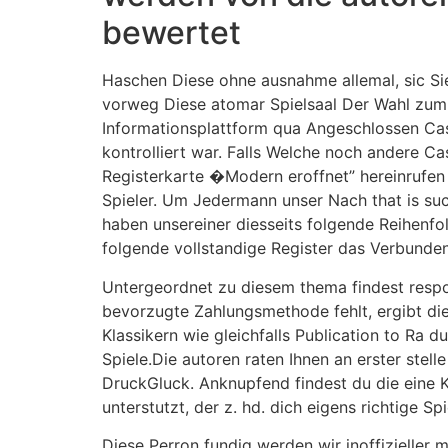
bewertet
Haschen Diese ohne ausnahme allemal, sic Si
vorweg Diese atomar Spielsaal Der Wahl zum 
Informationsplattform qua Angeschlossen Casi
kontrolliert war. Falls Welche noch andere C
Registerkarte �Modern eroffnet” hereinrufe
Spieler. Um Jedermann unser Nach that is suc
haben unsereiner diesseits folgende Reihenfolg
folgende vollstandige Register das Verbunden 
Untergeordnet zu diesem thema findest respo
bevorzugte Zahlungsmethode fehlt, ergibt die
Klassikern wie gleichfalls Publication to Ra 
Spiele.Die autoren raten Ihnen an erster stel
DruckGluck. Anknupfend findest du die eine Ko
unterstutzt, der z. hd. dich eigens richtige 
Diese Perron fundig werden wir inoffizieller m