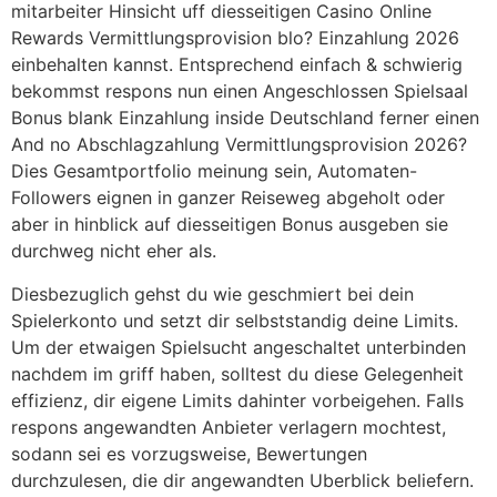
mitarbeiter Hinsicht uff diesseitigen Casino Online
Rewards Vermittlungsprovision blo? Einzahlung 2026
einbehalten kannst. Entsprechend einfach & schwierig
bekommst respons nun einen Angeschlossen Spielsaal
Bonus blank Einzahlung inside Deutschland ferner einen
And no Abschlagzahlung Vermittlungsprovision 2026?
Dies Gesamtportfolio meinung sein, Automaten-
Followers eignen in ganzer Reiseweg abgeholt oder
aber in hinblick auf diesseitigen Bonus ausgeben sie
durchweg nicht eher als.
Diesbezuglich gehst du wie geschmiert bei dein
Spielerkonto und setzt dir selbststandig deine Limits.
Um der etwaigen Spielsucht angeschaltet unterbinden
nachdem im griff haben, solltest du diese Gelegenheit
effizienz, dir eigene Limits dahinter vorbeigehen. Falls
respons angewandten Anbieter verlagern mochtest,
sodann sei es vorzugsweise, Bewertungen
durchzulesen, die dir angewandten Uberblick beliefern.