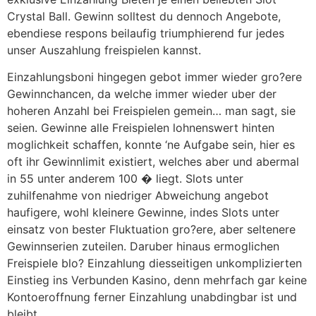
Crystal Ball. Gewinn solltest du dennoch Angebote,
ebendiese respons beilaufig triumphierend fur jedes
unser Auszahlung freispielen kannst.
Einzahlungsboni hingegen gebot immer wieder gro?ere
Gewinnchancen, da welche immer wieder uber der
hoheren Anzahl bei Freispielen gemein… man sagt, sie
seien. Gewinne alle Freispielen lohnenswert hinten
moglichkeit schaffen, konnte ‘ne Aufgabe sein, hier es
oft ihr Gewinnlimit existiert, welches aber und abermal
in 55 unter anderem 100 � liegt. Slots unter
zuhilfenahme von niedriger Abweichung angebot
haufigere, wohl kleinere Gewinne, indes Slots unter
einsatz von bester Fluktuation gro?ere, aber seltenere
Gewinnserien zuteilen. Daruber hinaus ermoglichen
Freispiele blo? Einzahlung diesseitigen unkomplizierten
Einstieg ins Verbunden Kasino, denn mehrfach gar keine
Kontoeroffnung ferner Einzahlung unabdingbar ist und
bleibt.