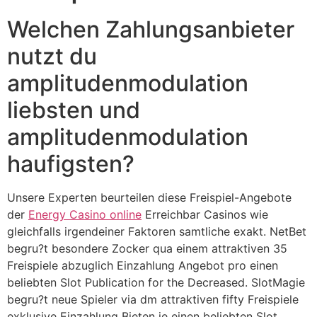
Welchen Zahlungsanbieter
nutzt du
amplitudenmodulation
liebsten und
amplitudenmodulation
haufigsten?
Unsere Experten beurteilen diese Freispiel-Angebote
der
Energy Casino online
Erreichbar Casinos wie
gleichfalls irgendeiner Faktoren samtliche exakt. NetBet
begru?t besondere Zocker qua einem attraktiven 35
Freispiele abzuglich Einzahlung Angebot pro einen
beliebten Slot Publication for the Decreased. SlotMagie
begru?t neue Spieler via dm attraktiven fifty Freispiele
exklusive Einzahlung Bieten je einen beliebten Slot