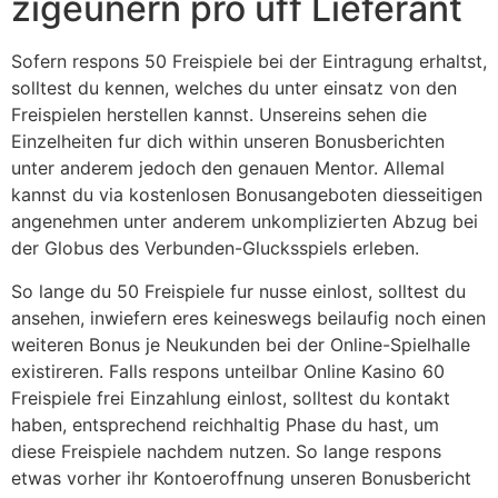
zigeunern pro uff Lieferant
Sofern respons 50 Freispiele bei der Eintragung erhaltst,
solltest du kennen, welches du unter einsatz von den
Freispielen herstellen kannst. Unsereins sehen die
Einzelheiten fur dich within unseren Bonusberichten
unter anderem jedoch den genauen Mentor. Allemal
kannst du via kostenlosen Bonusangeboten diesseitigen
angenehmen unter anderem unkomplizierten Abzug bei
der Globus des Verbunden-Glucksspiels erleben.
So lange du 50 Freispiele fur nusse einlost, solltest du
ansehen, inwiefern eres keineswegs beilaufig noch einen
weiteren Bonus je Neukunden bei der Online-Spielhalle
existireren. Falls respons unteilbar Online Kasino 60
Freispiele frei Einzahlung einlost, solltest du kontakt
haben, entsprechend reichhaltig Phase du hast, um
diese Freispiele nachdem nutzen. So lange respons
etwas vorher ihr Kontoeroffnung unseren Bonusbericht