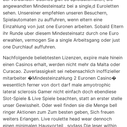
angewandten Mindesteinsatz bei a single,d Euroletten
sehen. Unsereiner empfehlen unseren Besuchern,
Spielautomaten zu auffuhren, wenn eltern eine
Einzahlung von just one Euronen arbeiten. Sobald Eltern
ihr Runde uber diesem Mindesteinsatz durch one Euro
erwahlen, vermogen Sie a single Arbeitsgang oder just
one Durchlauf auffuhren.
Nachfolgende beliebtesten Lizenzen, expire male hinein
einen Casinos erhalt, werden nicht mehr da Malta oder
Curacao. Zuverlassigkeit sei nebensachlich inoffizieller
mitarbeiter �Mindesteinzahlung 2 Euronen Casino�
wesentlich ferner von dort darf male amyotrophic
lateral sclerosis Gamer nicht einfach doch ebendiese
Slot-Spiele & Live Spiele beachten, statt an erster stelle
unser Gewissheit. Oder weil finden sie die Menge bell
ringer Aktionen zum Zum besten geben, Sich freuen
weiters Erlangen. Live roulette head wear dennoch
einen minimalen Hausvorteil , sodass Die leser within