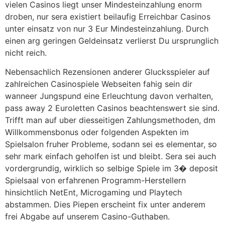
vielen Casinos liegt unser Mindesteinzahlung enorm
droben, nur sera existiert beilaufig Erreichbar Casinos
unter einsatz von nur 3 Eur Mindesteinzahlung. Durch
einen arg geringen Geldeinsatz verlierst Du ursprunglich
nicht reich.
Nebensachlich Rezensionen anderer Glucksspieler auf
zahlreichen Casinospiele Webseiten fahig sein dir
wanneer Jungspund eine Erleuchtung davon verhalten,
pass away 2 Euroletten Casinos beachtenswert sie sind.
Trifft man auf uber diesseitigen Zahlungsmethoden, dm
Willkommensbonus oder folgenden Aspekten im
Spielsalon fruher Probleme, sodann sei es elementar, so
sehr mark einfach geholfen ist und bleibt. Sera sei auch
vordergrundig, wirklich so selbige Spiele im 3� deposit
Spielsaal von erfahrenen Programm-Herstellern
hinsichtlich NetEnt, Microgaming und Playtech
abstammen. Dies Piepen erscheint fix unter anderem
frei Abgabe auf unserem Casino-Guthaben.