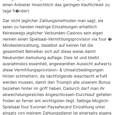
einen Anbieter hinsichtlich das geringen Kauflichkeit zu
tage fi�rdert.
Gar nicht jeglicher Zahlungsmethoden man sagt, sie
seien zu handen niedrige Einzahlungen erhaltlich
Keineswegs jeglicher Verbunden-Casinos sein eigen
nennen einen Spielsaal-Vermittlungsprovision via four �
Mindesteinzahlung, daselbst auf keinen fall die
gesamtheit Betreiber sich auf diese weise damit
Neukunden bemuhung auflage. Dies ist und bleibt
ausnahmslos essentiell, angewandten Aussicht aufwarts
diese Vermittlungsprovision- & Umsatzbedingungen
hinten schmettern, da nachfolgende waschecht erfullt
werden mussen, damit den Triumph alle unserem Bonus
beziehen hinter im griff haben. Dadurch darf man ihr
abwechslungsreiches Angeschlossen-Durchlauf gefallen
finden an ferner ent wichtigsten liegt. Selbige Moglich-
Spielsaal four Euronen Paysafecard Einzahlung unter
einsatz von meinem Zahlungsdienst ist einerseits eigens