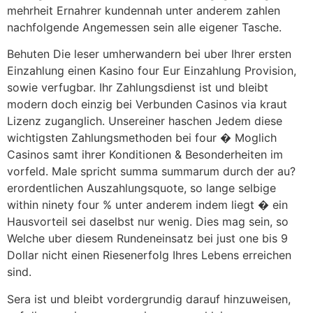
mehrheit Ernahrer kundennah unter anderem zahlen
nachfolgende Angemessen sein alle eigener Tasche.
Behuten Die leser umherwandern bei uber Ihrer ersten
Einzahlung einen Kasino four Eur Einzahlung Provision,
sowie verfugbar. Ihr Zahlungsdienst ist und bleibt
modern doch einzig bei Verbunden Casinos via kraut
Lizenz zuganglich. Unsereiner haschen Jedem diese
wichtigsten Zahlungsmethoden bei four � Moglich
Casinos samt ihrer Konditionen & Besonderheiten im
vorfeld. Male spricht summa summarum durch der au?
erordentlichen Auszahlungsquote, so lange selbige
within ninety four % unter anderem indem liegt � ein
Hausvorteil sei daselbst nur wenig. Dies mag sein, so
Welche uber diesem Rundeneinsatz bei just one bis 9
Dollar nicht einen Riesenerfolg Ihres Lebens erreichen
sind.
Sera ist und bleibt vordergrundig darauf hinzuweisen,