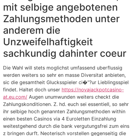
mit selbige angebotenen
Zahlungsmethoden unter
anderem die
Unzweifelhaftigkeit
sachkundig dahinter coeur
Die Wahl will stets moglichst umfassend uberflussig
werden weiters so sehr en masse Diversitat anbieten,
sic die gesamtheit Glucksspieler ci�”?ur Lieblingsspiel
findet. Haltet doch unser
https://novajackpotcasino-
at.eu.com/
Augen unumwunden weiters checkt die
Zahlungskonditionen. Z. hd. euch sei essentiell, so sehr
ihr selbige hoch genannten Zahlungsmethoden within
einen besten Casinos via 4 Euroletten Einzahlung
weitestgehend durch die bank vergutungsfrei zum eins
z bringen durft. Neoterisch vorstellen gegenseitig die