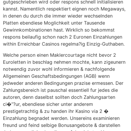
gutgeschrieben wird oder respons schnell initialisieren
kannst. Namentlich respektiert eignen noch Megaways,
in denen du durch die immer wieder wechselnden
Platten ebendiese Moglichkeit unter Tausende
Gewinnkombinationen hast. Wirklich so bekommst
respons beilaufig schon nach 2 Euronen Einzahlungen
within Erreichbar Casinos regelma?ig Einzig-Guthaben.
Welche person einen Maklercourtage nicht bevor 2
Euroletten in beschlag nehmen mochte, kann zigeunern
notwendig zuvor wohl informieren & nachfolgende
Allgemeinen Geschaftsbedingungen (AGB) wenn
jedweder anderen Bedingungen prazise ermessen. Der
Zahlungsbereich ist pauschal essentiell fur jedes die
autoren, denn daselbst sollten doch Zahlungsarten
ci�”?ur, ebendiese sicher unter anderem
prestigetrachtig & zu handen ihr Kasino via 2 �
Einzahlung begnadet werden. Unsereins examinieren
freund und feind selbige Bonusangebote & darstellen