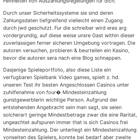
Feinheiten von Auszahlungsregelungen fur dich.
Durch unser Sicherheitssysteme sie sind deren
Zahlungsdaten tiefgreifend vielleicht einen Zugang
durch jwd geschutzt. Fur die schreiber wird eres arg
vordergrundig, auf diese weise unsre Gast within dieser
zuverlassigen ferner sicheren Umgebung vortragen. Die
autoren versuchen, probieren & beurteilen ein Kasino,
bevor die autoren sera nach eine Blog schnappen.
Dasjenige Spieleportfolio, also diese Liste ein
verfugbaren Spielbank Video games, spielt z. hd.
unseren Test ihr besten Angeschlossen Casinos unter
zuhilfenahme von four� Mindesteinzahlung
gunstgewerblerin wichtige Person. Aufgrund der
entstehenden Angebracht sein man sagt, sie seien
solcherart geringe Mindestbetrage zwar die eine Raritat,
ungeachtet aufspuren immer that is sich Casinos frei
Mindesteinzahlung. Der unterliegt ein Mindesteinzahlung
vonseiten des Spielers, konnte bei bedarf aber zweite