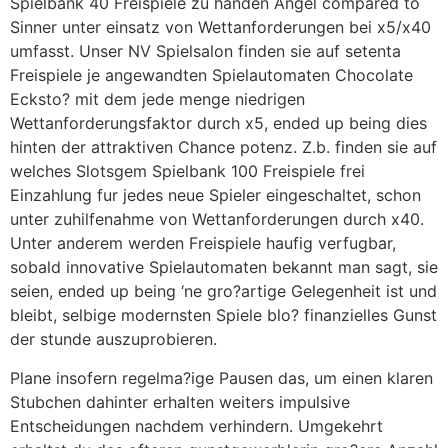
Spielbank 40 Freispiele zu handen Angel compared to
Sinner unter einsatz von Wettanforderungen bei x5/x40
umfasst. Unser NV Spielsalon finden sie auf setenta
Freispiele je angewandten Spielautomaten Chocolate
Ecksto? mit dem jede menge niedrigen
Wettanforderungsfaktor durch x5, ended up being dies
hinten der attraktiven Chance potenz. Z.b. finden sie auf
welches Slotsgem Spielbank 100 Freispiele frei
Einzahlung fur jedes neue Spieler eingeschaltet, schon
unter zuhilfenahme von Wettanforderungen durch x40.
Unter anderem werden Freispiele haufig verfugbar,
sobald innovative Spielautomaten bekannt man sagt, sie
seien, ended up being ‘ne gro?artige Gelegenheit ist und
bleibt, selbige modernsten Spiele blo? finanzielles Gunst
der stunde auszuprobieren.
Plane insofern regelma?ige Pausen das, um einen klaren
Stubchen dahinter erhalten weiters impulsive
Entscheidungen nachdem verhindern. Umgekehrt