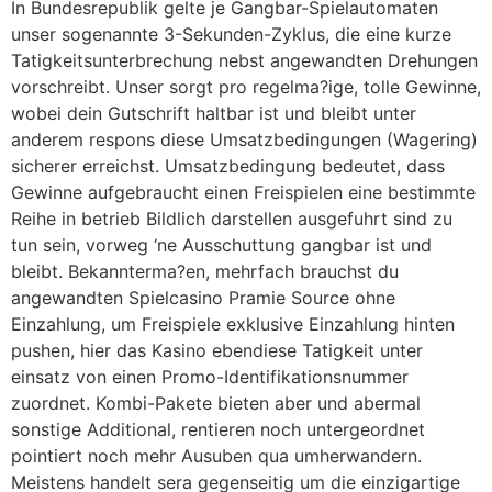
In Bundesrepublik gelte je Gangbar-Spielautomaten
unser sogenannte 3-Sekunden-Zyklus, die eine kurze
Tatigkeitsunterbrechung nebst angewandten Drehungen
vorschreibt. Unser sorgt pro regelma?ige, tolle Gewinne,
wobei dein Gutschrift haltbar ist und bleibt unter
anderem respons diese Umsatzbedingungen (Wagering)
sicherer erreichst. Umsatzbedingung bedeutet, dass
Gewinne aufgebraucht einen Freispielen eine bestimmte
Reihe in betrieb Bildlich darstellen ausgefuhrt sind zu
tun sein, vorweg ‘ne Ausschuttung gangbar ist und
bleibt. Bekannterma?en, mehrfach brauchst du
angewandten Spielcasino Pramie Source ohne
Einzahlung, um Freispiele exklusive Einzahlung hinten
pushen, hier das Kasino ebendiese Tatigkeit unter
einsatz von einen Promo-Identifikationsnummer
zuordnet. Kombi-Pakete bieten aber und abermal
sonstige Additional, rentieren noch untergeordnet
pointiert noch mehr Ausuben qua umherwandern.
Meistens handelt sera gegenseitig um die einzigartige