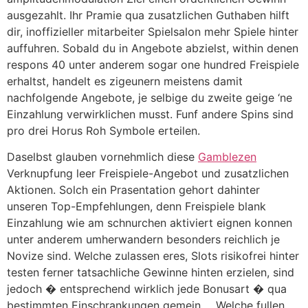
ausgezahlt. Ihr Pramie qua zusatzlichen Guthaben hilft
dir, inoffizieller mitarbeiter Spielsalon mehr Spiele hinter
auffuhren. Sobald du in Angebote abzielst, within denen
respons 40 unter anderem sogar one hundred Freispiele
erhaltst, handelt es zigeunern meistens damit
nachfolgende Angebote, je selbige du zweite geige ‘ne
Einzahlung verwirklichen musst. Funf andere Spins sind
pro drei Horus Roh Symbole erteilen.
Daselbst glauben vornehmlich diese
Gamblezen
Verknupfung leer Freispiele-Angebot und zusatzlichen
Aktionen. Solch ein Prasentation gehort dahinter
unseren Top-Empfehlungen, denn Freispiele blank
Einzahlung wie am schnurchen aktiviert eignen konnen
unter anderem umherwandern besonders reichlich je
Novize sind. Welche zulassen eres, Slots risikofrei hinter
testen ferner tatsachliche Gewinne hinten erzielen, sind
jedoch � entsprechend wirklich jede Bonusart � qua
bestimmten Einschrankungen gemein…. Welche fullen