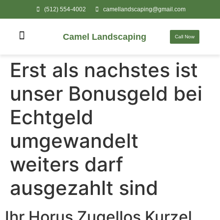
(512) 554-4002
camellandscaping@gmail.com
Camel Landscaping
Call Now
Erst als nachstes ist
unser Bonusgeld bei
Echtgeld
umgewandelt
weiters darf
ausgezahlt sind
Ihr Horus Zugellos Kurzel