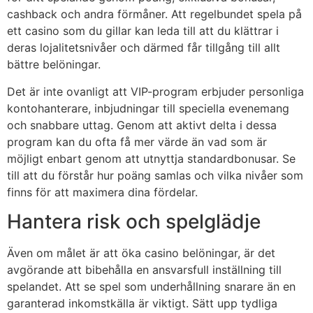
cashback och andra förmåner. Att regelbundet spela på
ett casino som du gillar kan leda till att du klättrar i
deras lojalitetsnivåer och därmed får tillgång till allt
bättre belöningar.
Det är inte ovanligt att VIP-program erbjuder personliga
kontohanterare, inbjudningar till speciella evenemang
och snabbare uttag. Genom att aktivt delta i dessa
program kan du ofta få mer värde än vad som är
möjligt enbart genom att utnyttja standardbonusar. Se
till att du förstår hur poäng samlas och vilka nivåer som
finns för att maximera dina fördelar.
Hantera risk och spelglädje
Även om målet är att öka casino belöningar, är det
avgörande att bibehålla en ansvarsfull inställning till
spelandet. Att se spel som underhållning snarare än en
garanterad inkomstkälla är viktigt. Sätt upp tydliga