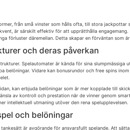
mer, från små vinster som hålls ofta, till stora jackpottar 
kvent, är särskilt effektiv för att upprätthålla engagemang.
ga förluster däremellan. Detta skapar en förväntan som är 
kturer och deras påverkan
trukturer. Spelautomater är kända för sina slumpmässiga utfa
ba belöningar. Vidare kan bonusrundor och free spins inom 
elet.
idan, kan erbjuda belöningar som är mer kopplade till skick
känsla av kontroll och prestation när de vinner genom smart
er intellektuell utmaning utöver den rena spelupplevelsen.
 spel och belöningar
ankesätt är avgörande för ansvarsfullt spelande. Att sätta