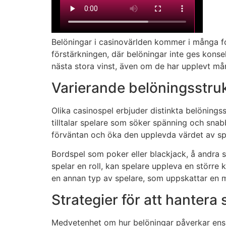
Belöningar i casinovärlden kommer i många for
förstärkningen, där belöningar inte ges konse
nästa stora vinst, även om de har upplevt mån
Varierande belöningsstru
Olika casinospel erbjuder distinkta belöningss
tilltalar spelare som söker spänning och snab
förväntan och öka den upplevda värdet av sp
Bordspel som poker eller blackjack, å andra s
spelar en roll, kan spelare uppleva en större 
en annan typ av spelare, som uppskattar en m
Strategier för att hantera
Medvetenhet om hur belöningar påverkar ens t