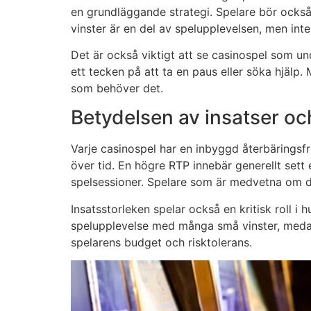
en grundläggande strategi. Spelare bör också un
vinster är en del av spelupplevelsen, men inte 
Det är också viktigt att se casinospel som un
ett tecken på att ta en paus eller söka hjälp.
som behöver det.
Betydelsen av insatser oc
Varje casinospel har en inbyggd återbäringsfr
över tid. En högre RTP innebär generellt sett 
spelsessioner. Spelare som är medvetna om det
Insatsstorleken spelar också en kritisk roll i
spelupplevelse med många små vinster, medan st
spelarens budget och risktolerans.