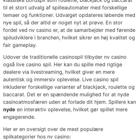
til et stort udvalg af spilleautomater med forskellige
temaer og funktioner. Udvalget opdateres løbende med
nye spil, så der altid er noget nyt at prøve. En stor
fordel ved nv casino er, at de samarbejder med førende
spiludviklere i branchen, hvilket sikrer en høj kvalitet og
fair gameplay.
Udover de traditionelle casinospil tilbyder nv casino
også live casino spil. Her kan du spille med rigtige
dealere via livestreaming, hvilket giver en mere
autentisk og immersiv oplevelse. Live casino spil
inkluderer forskellige varianter af blackjack, roulette og
baccarat. Det er en spændende mulighed for at nyde
casinoatmosfæren uden at forlade dit hjem. Spillere kan
nyde
en interaktiv oplevelse, hvilket gør spillet mere
engagerende.
Her er en oversigt over de mest populære
spilkategorier hos nv casino: