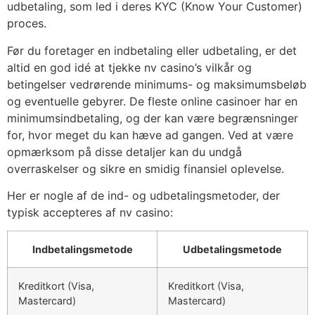
udbetaling, som led i deres KYC (Know Your Customer)
proces.
Før du foretager en indbetaling eller udbetaling, er det
altid en god idé at tjekke nv casino’s vilkår og
betingelser vedrørende minimums- og maksimumsbeløb
og eventuelle gebyrer. De fleste online casinoer har en
minimumsindbetaling, og der kan være begrænsninger
for, hvor meget du kan hæve ad gangen. Ved at være
opmærksom på disse detaljer kan du undgå
overraskelser og sikre en smidig finansiel oplevelse.
Her er nogle af de ind- og udbetalingsmetoder, der
typisk accepteres af nv casino:
Indbetalingsmetode
Udbetalingsmetode
Kreditkort (Visa,
Kreditkort (Visa,
Mastercard)
Mastercard)