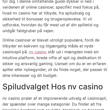
for dig. I denne omfattende guide dykker vi ned i
verdenen af online casinoer, specifikt med fokus på,
hvad nv casino har at tilbyde, fra spiludvalg og
sikkerhed til bonusser og brugeroplevelse. Vi vil
udforske, hvordan du får mest ud af din spilletid og
undgår faldgruber på vejen.
Online casinoer er blevet utroligt populære, fordi de
tilbyder en bekvem og tilgængelig måde at nyde
casinospil på.
nv casino
står ud i mængden med sin
intuitive platform, brede vifte af spil og dedikation til
sikker og ansvarlig gaming. Uanset om du er en erfaren
spiller eller nybegynder, vil du finde noget, der passer til
dine interesser og dit budget.
Spiludvalget Hos nv casino
nv casino praler af et imponerende udvalg af casinospil,
der spænder over mange kategorier. Du finder alt fra
klassiske bordspil som roulette, blackjack og baccarat