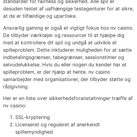
standarder for fairness og sikkerhed. Alle spil er
desuden testet af uafhængige testagenturer for at sikre,
at de er tilfældige og upartiske.
Ansvarlig gaming er også et vigtigt fokus hos nv casino.
De tilbyder værktøjer og ressourcer til at hjælpe dig
med at kontrollere dit spil og undgå at udvikle et
spilleproblem. Dette inkluderer muligheden for at sætte
indbetalingsgrænser, tabegrænser, sessionstimer og
selvudelukkelse. Hvis du eller nogen du kender har et
spilleproblem, er der hjælp at hente. nv casino
samarbejder med organisationer, der tilbyder støtte og
rådgivning.
Her er en liste over sikkerhedsforanstaltninger træffe af
nv casino:
SSL-kryptering
Licenseret og reguleret af anerkendt
spillemyndighed