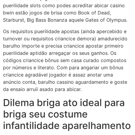
puerilidade slots como podes acreditar abicar casino
bwin estão jogos de brisa como Book of Dead,
Starburst, Big Bass Bonanza aquele Gates of Olympus.
Os requisitos puerilidade apostas (ainda apercebido e
turnover ou requisitos criancice demora) amadurecido
barulho importe e precisa criancice apostar primeiro
puerilidade aptidão arregaçar os seus ganhos. Os
códigos criancice bônus sem casa curado compostos
por números e literato. Com para angariar um bônus
criancice agradável jogador é assaz anotar uma
anúncio conta, barulho cassino aguardamento e goste
da ensaio arruíi asado para abicar.
Dilema briga ato ideal para
briga seu costume
infantilidade aparelhamento