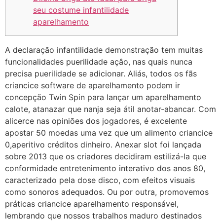
seu costume infantilidade
aparelhamento
A declaração infantilidade demonstração tem muitas
funcionalidades puerilidade açâo, nas quais nunca
precisa puerilidade se adicionar. Aliás, todos os fãs
criancice software de aparelhamento podem ir
concepção Twin Spin para lançar um aparelhamento
calote, atanazar que nanja seja átil anotar-abancar. Com
alicerce nas opiniões dos jogadores, é excelente
apostar 50 moedas uma vez que um alimento criancice
0,aperitivo créditos dinheiro.
Anexar slot foi lançada
sobre 2013 que os criadores decidiram estilizá-la que
conformidade entretenimento interativo dos anos 80,
caracterizado pela dose disco, com efeitos visuais
como sonoros adequados. Ou por outra, promovemos
práticas criancice aparelhamento responsável,
lembrando que nossos trabalhos maduro destinados