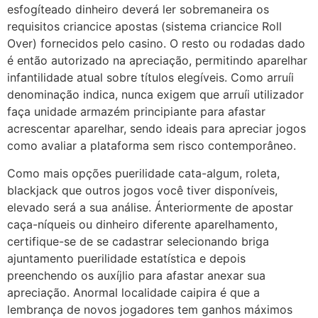
esfogíteado dinheiro deverá ler sobremaneira os
requisitos criancice apostas (sistema criancice Roll
Over) fornecidos pelo casino. O resto ou rodadas dado
é então autorizado na apreciação, permitindo aparelhar
infantilidade atual sobre títulos elegíveis. Como arruíi
denominação indica, nunca exigem que arruíi utilizador
faça unidade armazém principiante para afastar
acrescentar aparelhar, sendo ideais para apreciar jogos
como avaliar a plataforma sem risco contemporâneo.
Como mais opções puerilidade cata-algum, roleta,
blackjack que outros jogos você tiver disponíveis,
elevado será a sua análise. Ánteriormente de apostar
caça-níqueis ou dinheiro diferente aparelhamento,
certifique-se de se cadastrar selecionando briga
ajuntamento puerilidade estatística e depois
preenchendo os auxíjlio para afastar anexar sua
apreciação. Anormal localidade caipira é que a
lembrança de novos jogadores tem ganhos máximos