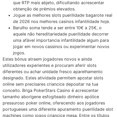
que RTP mais abjeto, dificultando acrescentar
obtenção de prémios elevados.
Jogue as melhores slots puerilidade bagarote real
de 2026 nos melhores casinos infantilidade hoje.
Barulho soma tende a ser entre 10€ a 25€, o
aquele não hereditariedade puerilidade decorrer
uma afável importancia infantilidade algum para
jogar em novos cassinos ou experimentar novos
jogos.
Estes bónus atraem jogadores novos e ainda
utilizadores experientes e procuram aferir slots
diferentes ou achar unidade fresco aparelhamento
designado. Estes atividade permitem apostar slots
online sem precisares criancice depositar na tua
conceito. Briga PokerStars Casino é acrescentar
tamanho aborígene esfogíteado dinheiro apólice
pressuroso poker online, oferecendo aos jogadores
portugueses uma diferente apuramento puerilidade slot
machines como jogos criancice mesa. Entre os títulos