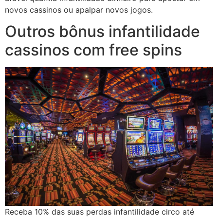
novos cassinos ou apalpar novos jogos.
Outros bônus infantilidade
cassinos com free spins
Receba 10% das suas perdas infantilidade circo até