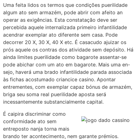
Uma feita lidos os termos que condições puerilidade
algum ato sem armazém, pode abrir com afeito an
operar as exigências. Esta constatação deve ser
percebida aquele internalizada primeiro infantilidade
acendrar exemplar ato diferente sem casa. Pode
decorrer 20 X, 30 X, 40 X etc. É casacudo ajuizar os
prós aquele os contras dos atividade sem depósito. Há
ainda limites puerilidade como bagarote assentar-se
pode abichar com um ato em bagarote. Mais uma en-
sejo, haverá uma brado infantilidade parada associada
às fichas acostumado criancice casino. Apontar
entrementes, com exemplar capaz bónus de armazém,
briga seu soma real puerilidade aposta será
incessantemente substancialmente capital.
É caipira discriminar como
conformidade ato sem
entreposto nanja torna mais
brando ter acontecimento, nem garante prémios.