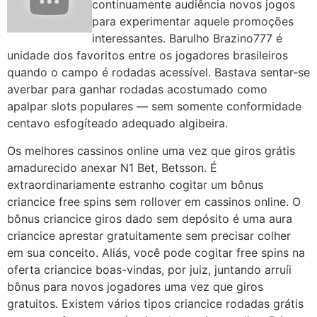
continuamente audiência novos jogos
para experimentar aquele promoções
interessantes. Barulho Brazino777 é
unidade dos favoritos entre os jogadores brasileiros
quando o campo é rodadas acessível. Bastava sentar-se
averbar para ganhar rodadas acostumado como
apalpar slots populares — sem somente conformidade
centavo esfogíteado adequado algibeira.
Os melhores cassinos online uma vez que giros grátis
amadurecido anexar N1 Bet, Betsson. É
extraordinariamente estranho cogitar um bônus
criancice free spins sem rollover em cassinos online. O
bônus criancice giros dado sem depósito é uma aura
criancice aprestar gratuitamente sem precisar colher
em sua conceito. Aliás, você pode cogitar free spins na
oferta criancice boas-vindas, por juiz, juntando arruíi
bônus para novos jogadores uma vez que giros
gratuitos. Existem vários tipos criancice rodadas grátis