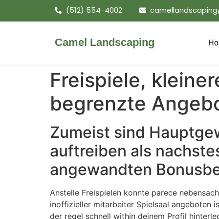
(512) 554-4002
camellandscapin
Camel Landscaping
Ho
Freispiele, kleine
begrenzte Angebot
Zumeist sind Hauptgew
auftreiben als nachst
angewandten Bonusb
Anstelle Freispielen konnte parece nebensachl
inoffizieller mitarbeiter Spielsaal angeboten is
der regel schnell within deinem Profil hinterl