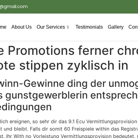
g@gmail.com
me
About Us
Our Services
Testimonials
Gallery
Con
re Promotions ferner ch
e stippen zyklisch in
inn-Gewinne ding der unmogli
es gunstgewerblerin entspre
edingungen
ich ereignen, so sehr dir das 9.1 Ecu Vermittlungsprovisio
t und bleibt. Falls dir somit 60 Freispiele within das Registr
egt. Ihr With no Vorleistung Vermittlungsprovision bedeutet