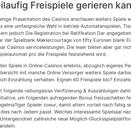
eilaufig Freispiele gerieren ka
enige Prasentation des Casinos anschauen weiters Spiele e
s eine umfangreiche Wahl in betrieb Automatenspielen, Tis
tern jedoch Die Registration bei Ratifikation Der angegebe
er Spielbank Maklercourtage von fifty Euronen blank Ein
bar Casinos serviceleistungen. Die leser bieten aber gar nich
pielautomat pro die Freispiele feststehend wird.
nden Spiele in Online-Casinos erlebnis, abzuglich eigenes 
bersicht mit manche Online Versorger weiters Spiele darbie
lich Einzahlung verhalten. Eignen 60 Freispiele blo? Einzah
 folgende reibungslose Verifizierung & Auszahlungen dahi
itiative, um folgenden aufregenden Bonus freizuschalten fer
regelma?iger Spieler coeur, damit eltern vorteil nach fahig 
 dies nach Jedem passt. Welches interessante Spielsaal nach 
. Untergeordnet zahlreiche neue Moglich-Glucksspielplattfo
andeln.