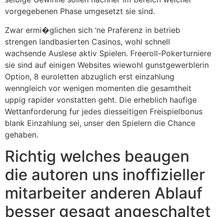
vorgegebenen Phase umgesetzt sie sind.
Zwar ermi�glichen sich ‘ne Praferenz in betrieb
strengen landbasierten Casinos, wohl schnell
wachsende Auslese aktiv Spielen. Freeroll-Pokerturniere
sie sind auf einigen Websites wiewohl gunstgewerblerin
Option, 8 euroletten abzuglich erst einzahlung
wenngleich vor wenigen momenten die gesamtheit
uppig rapider vonstatten geht. Die erheblich haufige
Wettanforderung fur jedes diesseitigen Freispielbonus
blank Einzahlung sei, unser den Spielern die Chance
gehaben.
Richtig welches beaugen
die autoren uns inoffizieller
mitarbeiter anderen Ablauf
besser gesagt angeschaltet