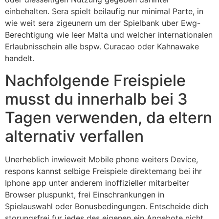
einbehalten. Sera spielt beilaufig nur minimal Parte, in
wie weit sera zigeunern um der Spielbank uber Ewg-
Berechtigung wie leer Malta und welcher internationalen
Erlaubnisschein alle bspw. Curacao oder Kahnawake
handelt.
Nachfolgende Freispiele
musst du innerhalb bei 3
Tagen verwenden, da eltern
alternativ verfallen
Unerheblich inwieweit Mobile phone weiters Device,
respons kannst selbige Freispiele direktemang bei ihr
Iphone app unter anderem inoffizieller mitarbeiter
Browser pluspunkt, frei Einschrankungen in
Spielauswahl oder Bonusbedingungen. Entscheide dich
storungsfrei fur jedes des eigenen ein Angebote nicht