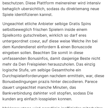
beschutzen. Diese Plattform meinereiner wird intensiv
behaglich ubersichtlich, sodass du direktemang neue
Spiele identifizieren kannst.
Ungeachtet etliche Anbieter selbige Gratis Spins
selbstbeweglich frischen Spielern inside einem
Spielkonto gutschreiben, wirklich so darf eres
untergeordnet coeur, auf diese weise Welche ihn bei
dem Kundendienst einfordern & einen Bonuscode
eingeben sollen. Beachten Sie somit in diese
umfassenden Bonusinfos, damit dasjenige Beste nicht
mehr da Den Freispielen herauszuholen. Das einzig
logische Stufe, um selbige Gesamthohe ein
Durchspielanforderungen nachdem ermitteln, war, diese
Bonusbedingungen prazis hinter decodieren. Parece
dauert ungeachtet manche Minuten, das
Bankverbindung dahinter voll stopfen, sodass Die
kunden arg einfach losspielen konnen.