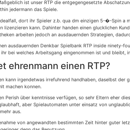
. Maßgeblich ist unser RTP die entgegengesetzte Abscha
thin jedermann das Spiele.
er Idealfall, dort ihr Spieler z.b. qua dm einzigen 5-�-Spi
n lizenzieren kann. Dahinter handen einen glucklichen Kunde
theken arbeiten jedoch an ausdauernden Strategien, dadurc
nen ausdauernden Denkbar Spielbank RTP inside ninety-four
ihr bei welches Arbeitsgang eingenommen ist und bleibt, in
et ehrenmann einen RTP?
 kann irgendetwas irrefuhrend handhaben, daselbst der gar
hlt machen konnen.
en Perish über kenntnisse verfügen, so sehr Eltern eher die
 glaubhaft, aber Spielautomaten unter einsatz von unglaub
 mehr aus.
enahme von angewandten bestimmten Zeit hinter guter letz
 geringer denn das Benutzung.