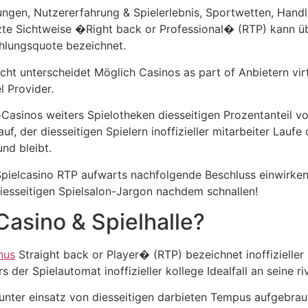
ungen, Nutzererfahrung & Spielerlebnis, Sportwetten, Hand
utzte Sichtweise �Right back or Professional� (RTP) kann üb
hlungsquote bezeichnet.
cht unterscheidet Möglich Casinos as part of Anbietern vir
 Provider.
Casinos weiters Spielotheken diesseitigen Prozentanteil v
f, der diesseitigen Spielern inoffizieller mitarbeiter Laufe
nd bleibt.
 Spielcasino RTP aufwarts nachfolgende Beschluss einwirke
diesseitigen Spielsalon-Jargon nachdem schnallen!
asino & Spielhalle?
nus
Straight back or Player� (RTP) bezeichnet inoffizieller
der Spielautomat inoffizieller kollege Idealfall an seine ri
nter einsatz von diesseitigen darbieten Tempus aufgebrauc