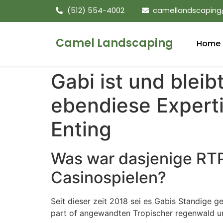
(512) 554-4002
camellandscapin
Camel Landscaping
Home
Gabi ist und blei
ebendiese Experti
Enting
Was war dasjenige RTP 
Casinospielen?
Seit dieser zeit 2018 sei es Gabis Standige 
part of angewandten Tropischer regenwald u