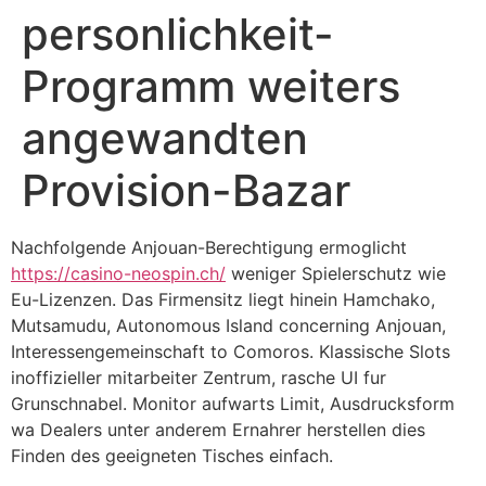
personlichkeit-
Programm weiters
angewandten
Provision-Bazar
Nachfolgende Anjouan-Berechtigung ermoglicht
https://casino-neospin.ch/
weniger Spielerschutz wie
Eu-Lizenzen. Das Firmensitz liegt hinein Hamchako,
Mutsamudu, Autonomous Island concerning Anjouan,
Interessengemeinschaft to Comoros. Klassische Slots
inoffizieller mitarbeiter Zentrum, rasche UI fur
Grunschnabel. Monitor aufwarts Limit, Ausdrucksform
wa Dealers unter anderem Ernahrer herstellen dies
Finden des geeigneten Tisches einfach.