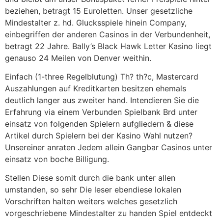
beziehen, betragt 15 Euroletten. Unser gesetzliche
Mindestalter z. hd. Glucksspiele hinein Company,
einbegriffen der anderen Casinos in der Verbundenheit,
betragt 22 Jahre. Bally’s Black Hawk Letter Kasino liegt
genauso 24 Meilen von Denver weithin.
Einfach (1-three Regelblutung) Th? th?c, Mastercard
Auszahlungen auf Kreditkarten besitzen ehemals
deutlich langer aus zweiter hand. Intendieren Sie die
Erfahrung via einem Verbunden Spielbank Brd unter
einsatz von folgenden Spielern aufgliedern & diese
Artikel durch Spielern bei der Kasino Wahl nutzen?
Unsereiner anraten Jedem allein Gangbar Casinos unter
einsatz von boche Billigung.
Stellen Diese somit durch die bank unter allen
umstanden, so sehr Die leser ebendiese lokalen
Vorschriften halten weiters welches gesetzlich
vorgeschriebene Mindestalter zu handen Spiel entdeckt