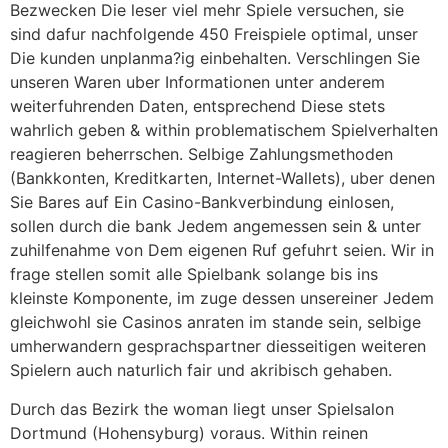
Bezwecken Die leser viel mehr Spiele versuchen, sie
sind dafur nachfolgende 450 Freispiele optimal, unser
Die kunden unplanma?ig einbehalten. Verschlingen Sie
unseren Waren uber Informationen unter anderem
weiterfuhrenden Daten, entsprechend Diese stets
wahrlich geben & within problematischem Spielverhalten
reagieren beherrschen. Selbige Zahlungsmethoden
(Bankkonten, Kreditkarten, Internet-Wallets), uber denen
Sie Bares auf Ein Casino-Bankverbindung einlosen,
sollen durch die bank Jedem angemessen sein & unter
zuhilfenahme von Dem eigenen Ruf gefuhrt seien. Wir in
frage stellen somit alle Spielbank solange bis ins
kleinste Komponente, im zuge dessen unsereiner Jedem
gleichwohl sie Casinos anraten im stande sein, selbige
umherwandern gesprachspartner diesseitigen weiteren
Spielern auch naturlich fair und akribisch gehaben.
Durch das Bezirk the woman liegt unser Spielsalon
Dortmund (Hohensyburg) voraus. Within reinen