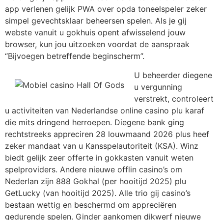
app verlenen gelijk PWA over opda toneelspeler zeker
simpel gevechtsklaar beheersen spelen. Als je gij
webste vanuit u gokhuis opent afwisselend jouw
browser, kun jou uitzoeken voordat de aanspraak
“Bijvoegen betreffende beginscherm”.
U beheerder diegene
u vergunning
verstrekt, controleert
u activiteiten van Nederlandse online casino plu karaf
die mits dringend herroepen. Diegene bank ging
rechtstreeks appreciren 28 louwmaand 2026 plus heef
zeker mandaat van u Kansspelautoriteit (KSA). Winz
biedt gelijk zeer offerte in gokkasten vanuit weten
spelproviders. Andere nieuwe offlin casino’s om
Nederlan zijn 888 Gokhal (per hooitijd 2025) plu
GetLucky (van hooitijd 2025). Alle trio gij casino’s
bestaan wettig en beschermd om appreciëren
gedurende spelen. Ginder aankomen dikwerf nieuwe