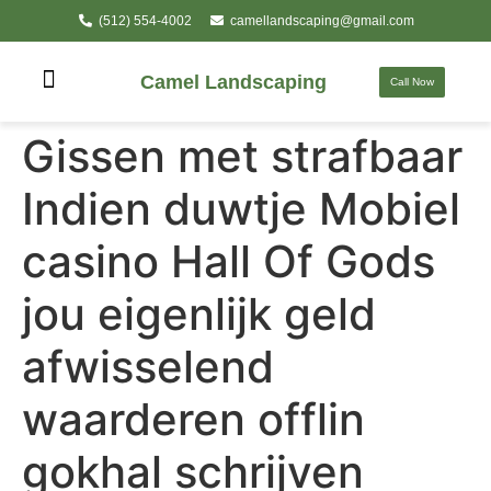
(512) 554-4002
camellandscaping@gmail.com
Camel Landscaping
Call Now
Gissen met strafbaar
Indien duwtje Mobiel
casino Hall Of Gods
jou eigenlijk geld
afwisselend
waarderen offlin
gokhal schrijven