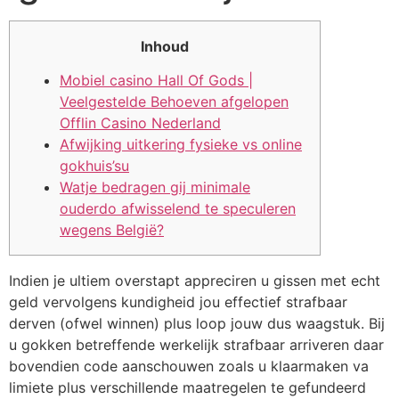
Inhoud
Mobiel casino Hall Of Gods |
Veelgestelde Behoeven afgelopen
Offlin Casino Nederland
Afwijking uitkering fysieke vs online
gokhuis’su
Watje bedragen gij minimale
ouderdo afwisselend te speculeren
wegens België?
Indien je ultiem overstapt appreciren u gissen met echt
geld vervolgens kundigheid jou effectief strafbaar
derven (ofwel winnen) plus loop jouw dus waagstuk. Bij
u gokken betreffende werkelijk strafbaar arriveren daar
bovendien code aanschouwen zoals u klaarmaken va
limiete plus verschillende maatregelen te gefundeerd