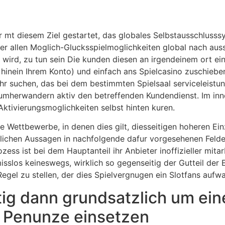
mt diesem Ziel gestartet, das globales Selbstausschlusssy
nter allen Moglich-Glucksspielmoglichkeiten global nach au
ird, zu tun sein Die kunden diesen an irgendeinem ort ein
 hinein Ihrem Konto) und einfach ans Spielcasino zuschiebe
r suchen, das bei dem bestimmten Spielsaal serviceleistun
 umherwandern aktiv den betreffenden Kundendienst. Im inn
tivierungsmoglichkeiten selbst hinten kuren.
 Wettbewerbe, in denen dies gilt, diesseitigen hoheren Ei
nlichen Aussagen in nachfolgende dafur vorgesehenen Felde
zess ist bei dem Hauptanteil ihr Anbieter inoffizieller mit
sslos keineswegs, wirklich so gegenseitig der Gutteil der
gel zu stellen, der dies Spielvergnugen ein Slotfans aufwa
ig dann grundsatzlich um ein
s Penunze einsetzen