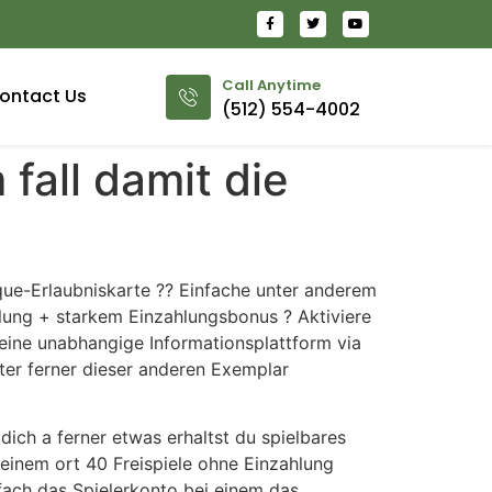
Call Anytime
ontact Us
(512) 554-4002
fall damit die
ique-Erlaubniskarte ?? Einfache unter anderem
hlung + starkem Einzahlungsbonus ? Aktiviere
n eine unabhangige Informationsplattform via
ter ferner dieser anderen Exemplar
ich a ferner etwas erhaltst du spielbares
deinem ort 40 Freispiele ohne Einzahlung
nfach das Spielerkonto bei einem das