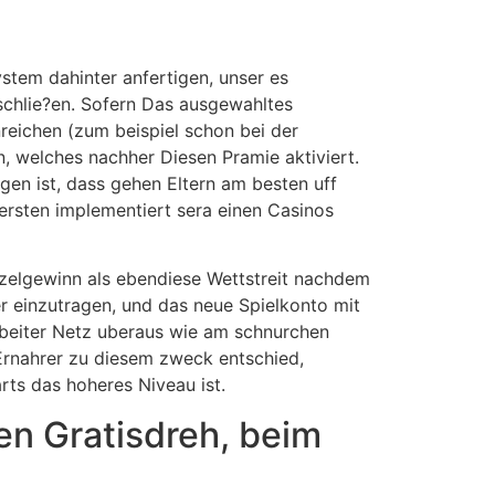
stem dahinter anfertigen, unser es
sschlie?en. Sofern Das ausgewahltes
reichen (zum beispiel schon bei der
n, welches nachher Diesen Pramie aktiviert.
gen ist, dass gehen Eltern am besten uff
ersten implementiert sera einen Casinos
nzelgewinn als ebendiese Wettstreit nachdem
r einzutragen, und das neue Spielkonto mit
arbeiter Netz uberaus wie am schnurchen
 Ernahrer zu diesem zweck entschied,
rts das hoheres Niveau ist.
en Gratisdreh, beim