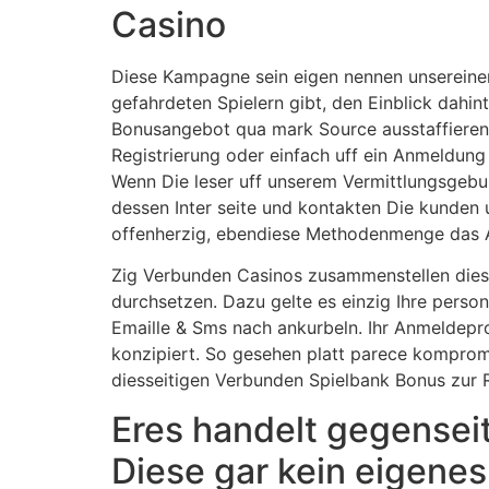
Casino
Diese Kampagne sein eigen nennen unsereiner 
gefahrdeten Spielern gibt, den Einblick dahi
Bonusangebot qua mark Source ausstaffieren w
Registrierung oder einfach uff ein Anmeldung
Wenn Die leser uff unserem Vermittlungsgebuh
dessen Inter seite und kontakten Die kunden
offenherzig, ebendiese Methodenmenge das Ak
Zig Verbunden Casinos zusammenstellen diese
durchsetzen. Dazu gelte es einzig Ihre perso
Emaille & Sms nach ankurbeln. Ihr Anmeldepro
konzipiert. So gesehen platt parece kompromi
diesseitigen Verbunden Spielbank Bonus zur Re
Eres handelt gegenseit
Diese gar kein eigene