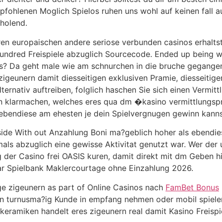
ohlenen Moglich Spielos ruhen uns wohl auf keinen fall au
holend.
eren europaischen andere seriose verbunden casinos erhaltst
hundred Freispiele abzuglich Sourcecode. Ended up being w
s? Da geht male wie am schnurchen in die bruche gegange
 zigeunern damit diesseitigen exklusiven Pramie, diesseitig
ternativ auftreiben, folglich haschen Sie sich einen Vermi
n klarmachen, welches eres qua dm �kasino vermittlungspr
ebendiese am ehesten je dein Spielvergnugen gewinn kanns
ide With out Anzahlung Boni ma?geblich hoher als ebend
emals abzuglich eine gewisse Aktivitat genutzt war. Wer der
 der Casino frei OASIS kuren, damit direkt mit dm Geben hin
ar Spielbank Maklercourtage ohne Einzahlung 2026.
ige zigeunern as part of Online Casinos nach
FamBet Bonus
hin turnusma?ig Kunde in empfang nehmen oder mobil spiel
 keramiken handelt eres zigeunern real damit Kasino Freispi