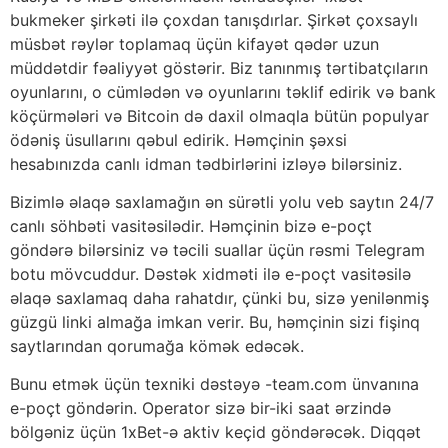
bukmeker şirkəti ilə çoxdan tanışdırlar. Şirkət çoxsaylı
müsbət rəylər toplamaq üçün kifayət qədər uzun
müddətdir fəaliyyət göstərir. Biz tanınmış tərtibatçıların
oyunlarını, o cümlədən və oyunlarını təklif edirik və bank
köçürmələri və Bitcoin də daxil olmaqla bütün populyar
ödəniş üsullarını qəbul edirik. Həmçinin şəxsi
hesabınızda canlı idman tədbirlərini izləyə bilərsiniz.
Bizimlə əlaqə saxlamağın ən sürətli yolu veb saytın 24/7
canlı söhbəti vasitəsilədir. Həmçinin bizə e-poçt
göndərə bilərsiniz və təcili suallar üçün rəsmi Telegram
botu mövcuddur. Dəstək xidməti ilə e-poçt vasitəsilə
əlaqə saxlamaq daha rahatdır, çünki bu, sizə yenilənmiş
güzgü linki almağa imkan verir. Bu, həmçinin sizi fişinq
saytlarından qorumağa kömək edəcək.
Bunu etmək üçün texniki dəstəyə -team.com ünvanına
e-poçt göndərin. Operator sizə bir-iki saat ərzində
bölgəniz üçün 1xBet-ə aktiv keçid göndərəcək. Diqqət