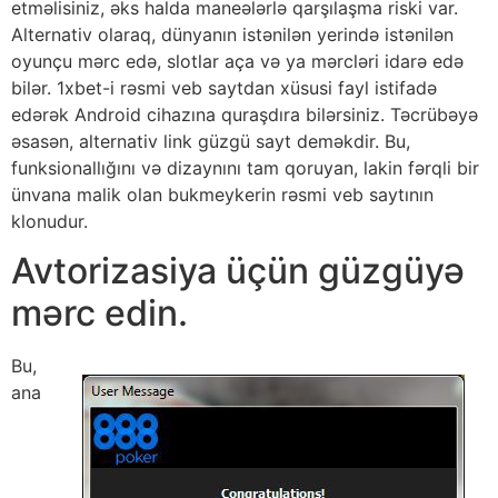
etməlisiniz, əks halda maneələrlə qarşılaşma riski var.
Alternativ olaraq, dünyanın istənilən yerində istənilən
oyunçu mərc edə, slotlar aça və ya mərcləri idarə edə
bilər. 1xbet-i rəsmi veb saytdan xüsusi fayl istifadə
edərək Android cihazına quraşdıra bilərsiniz. Təcrübəyə
əsasən, alternativ link güzgü sayt deməkdir. Bu,
funksionallığını və dizaynını tam qoruyan, lakin fərqli bir
ünvana malik olan bukmeykerin rəsmi veb saytının
klonudur.
Avtorizasiya üçün güzgüyə
mərc edin.
Bu,
ana