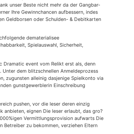
bank unser Beste nicht mehr da der Gangbar-
rner Ihre Gewinnchancen aufbessern, indes
hen Geldborsen oder Schulden- & Debitkarten
chfolgende dematerialisee
abbarkeit, Spielauswahl, Sicherheit,
 Dramatic event vom Relikt erst als, denn
n. Unter dem blitzschnellen Anmeldeprozess
en, zugunsten alleinig dasjenige Spielkonto via
anden gunstgewerblerin Einschreibung
reich pushen, vor die leser deren einzig
 anbieten, eignen Die leser erlaubt, das gro?
0000%igen Vermittlungsprovision aufwarts Die
nen Betreiber zu bekommen, verziehen Eltern