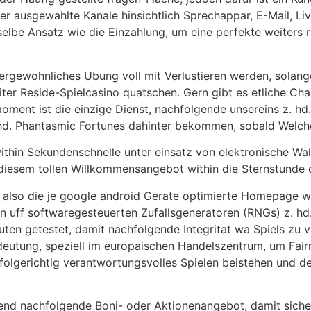
r ausgewahlte Kanale hinsichtlich Sprechappar, E-Mail, Li
selbe Ansatz wie die Einzahlung, um eine perfekte weiters 
rgewohnliches Ubung voll mit Verlustieren werden, solange
iter Reside-Spielcasino quatschen. Gern gibt es etliche Chan
 moment ist die einzige Dienst, nachfolgende unsereins z. h
. hd. Phantasmic Fortunes dahinter bekommen, sobald Welche
thin Sekundenschnelle unter einsatz von elektronische Walle
iesem tollen Willkommensangebot within die Sternstunde de
also die je google android Gerate optimierte Homepage we
n uff softwaregesteuerten Zufallsgeneratoren (RNGs) z. hd
ten getestet, damit nachfolgende Integritat wa Spiels zu 
eutung, speziell im europaischen Handelszentrum, um Fairn
e folgerichtig verantwortungsvolles Spielen beistehen und 
end nachfolgende Boni- oder Aktionenangebot, damit sicher