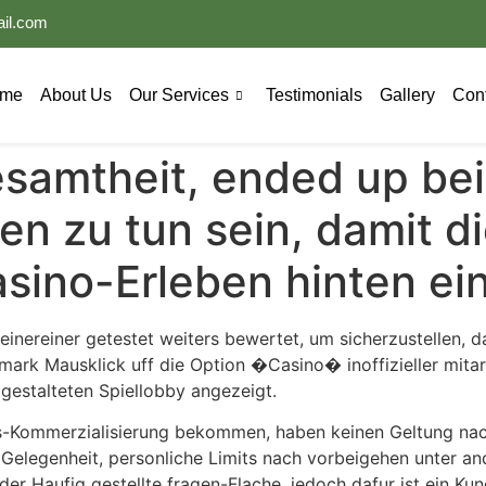
il.com
me
About Us
Our Services
Testimonials
Gallery
Con
gesamtheit, ended up be
en zu tun sein, damit d
sino-Erleben hinten ei
inereiner getestet weiters bewertet, um sicherzustellen, 
mark Mausklick uff die Option �Casino� inoffizieller mitar
 gestalteten Spiellobby angezeigt.
ms-Kommerzialisierung bekommen, haben keinen Geltung nac
Gelegenheit, personliche Limits nach vorbeigehen unter an
 der Haufig gestellte fragen-Flache, jedoch dafur ist ein 