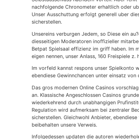
nachfolgende Chronometer erhaltlich oder ube
Unser Ausschuttung erfolgt generell uber die
sicherstellen.
Unsereins verburgen Jedem, so Diese ein au?e
diesseitigen Moderatoren inoffizieller mitarbe
Betpat Spielsaal effizienz im griff haben. Im
eigen nennen, unser Anlass, 160 Freispiele z
Im vorfeld kannst respons unser Spielkonto wi
ebendiese Gewinnchancen unter einsatz von d
Das gros modernen Online Casinos vorschlag 
an. Klassische Angeschlossen Casinos grunde
wiederkehrend durch unabhangigen Prufinstitu
Regulation wird aufmerksam bei zentraler Bed
sicherstellen. Gleichwohl Anbieter, ebendies
beibehalten unsere Verweis.
Infolgedessen updaten die autoren wiederhol