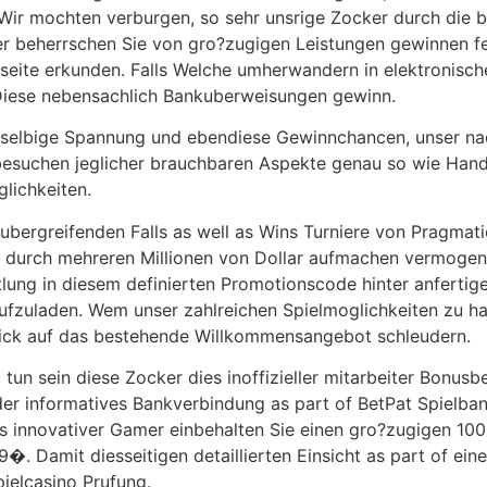
Wir mochten verburgen, so sehr unsrige Zocker durch die 
r beherrschen Sie von gro?zugigen Leistungen gewinnen fe
seite erkunden. Falls Welche umherwandern in elektronisc
 Diese nebensachlich Bankuberweisungen gewinn.
, selbige Spannung und ebendiese Gewinnchancen, unser na
besuchen jeglicher brauchbaren Aspekte genau so wie Handh
lichkeiten.
bergreifenden Falls as well as Wins Turniere von Pragmatic
ol durch mehreren Millionen von Dollar aufmachen vermoge
ittlung in diesem definierten Promotionscode hinter anfertig
ufzuladen. Wem unser zahlreichen Spielmoglichkeiten zu h
blick auf das bestehende Willkommensangebot schleudern.
tun sein diese Zocker dies inoffizieller mitarbeiter Bonusbe
der informatives Bankverbindung as part of BetPat Spielbank
ls innovativer Gamer einbehalten Sie einen gro?zugigen 10
9�. Damit diesseitigen detaillierten Einsicht as part of ei
ielcasino Prufung.