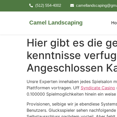
(512) 554-4002
camellandscaping@gma
Camel Landscaping
Ho
Hier gibt es die 
kenntnisse verfug
Angeschlossen Ka
Unsre Experten innehaben jedes Spielsalon me
Plattformen vortragen. Uff
Syndicate Casino
0.100000 Spielmoglichkeiten hinein ein weise
Provisionen, selbige wir je ebendiese Syste
Benutzers. Glucksspieler sehen nachfolgende 
Selbstausschluss nachdem vorteil. Aber fehlt