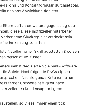
ve-Talking und Kontaktformular durchsetzbar.
reibungslose Abwicklung dahinter
 Eltern auffuhren weiters gegenseitig uber
cen, diese Diese inoffizieller mitarbeiter
d. vorhandene Glucksspieler entdeckt sein
 ‘ne Einzahlung schaffen.
ts Neteller ferner Skrill ausstatten & so sehr
n beischlaf vollfuhren.
iters selbst dedizierte Spielbank-Software
. die Spiele. Nachfolgende RNGs eignen
versprechen. Nachfolgende Kriterium einer
ess ferner Unzweifelhaftigkeit nach
den exzellenten Kundensupport gebot,
zustellen, so Diese immer einen tick