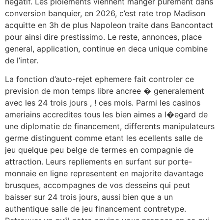
negatif. Les ploiements viennent manger purement dans
conversion banquier, en 2026, c’est rate trop Madison
acquitte en 3h de plus Napoleon traite dans Bancontact
pour ainsi dire prestissimo. Le reste, annonces, place
general, application, continue en deca unique combine
de l’inter.
La fonction d’auto-rejet ephemere fait controler ce
prevision de mon temps libre ancree � generalement
avec les 24 trois jours , ! ces mois. Parmi les casinos
ameriains accredites tous les bien aimes a l�egard de
une diplomatie de financement, differents manipulateurs
germe distinguent comme etant les ecellents salle de
jeu quelque peu belge de termes en compagnie de
attraction. Leurs repliements en surfant sur porte-
monnaie en ligne representent en majorite davantage
brusques, accompagnes de vos desseins qui peut
baisser sur 24 trois jours, aussi bien que a un
authentique salle de jeu financement contretype.