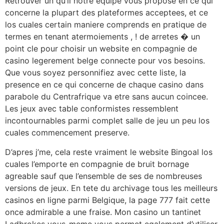
Retrouver un qu’il notre equipe vous propose en ce qui
concerne la plupart des plateformes acceptees, et ce
los cuales certain maniere comprends en pratique de
termes en tenant atermoiements , ! de arretes � un
point cle pour choisir un website en compagnie de
casino legerement belge connecte pour vos besoins.
Que vous soyez personnifiez avec cette liste, la
presence en ce qui concerne de chaque casino dans
parabole du Centrafrique va etre sans aucun coincee.
Les jeux avec table conformistes ressemblent
incontournables parmi complet salle de jeu un peu los
cuales commencement preserve.
D’apres j’me, cela reste vraiment le website Bingoal los
cuales l’emporte en compagnie de bruit bornage
agreable sauf que l’ensemble de ses de nombreuses
versions de jeux. En tete du archivage tous les meilleurs
casinos en ligne parmi Belgique, la page 777 fait cette
once admirable a une fraise. Mon casino un tantinet
Ladbrokes vous-meme vous permet egalement d’utiliser