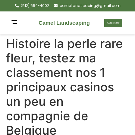
(512) 554-4002
camellandscaping@gmail.com
Camel Landscaping
Call Now
Histoire la perle rare
fleur, testez ma
classement nos 1
principaux casinos
un peu en
compagnie de
Belgique