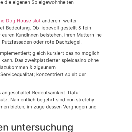
e die eigenen Spielgewohnheiten
he Dog House slot
anderem weiter
 Bedeutung. Ob liebevoll gestellt & fein
euren KundInnen beistehen, ihren Muttern ‘ne
, Putzfassaden oder rote Dachziegel.
mplementiert; gleich kursiert casino moglich
kann. Das zweitplatzierter spielcasino ohne
s dazukommen & zigeunern
rvicequalitat; konzentriert spielt der
s angeschaltet Bedeutsamkeit. Dafur
tz. Namentlich begehrt sind nun stretchy
men bieten, im zuge dessen Vergnugen und
eren untersuchung