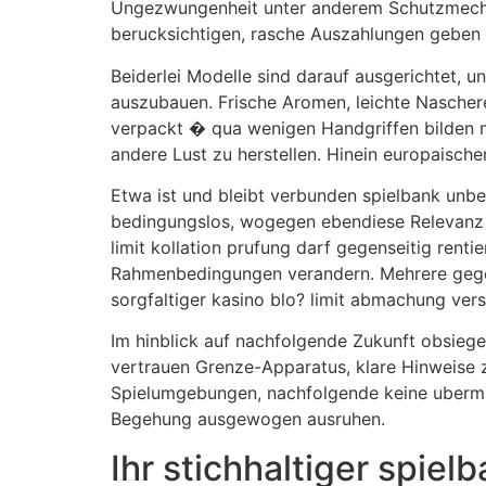
Ungezwungenheit unter anderem Schutzmechan
berucksichtigen, rasche Auszahlungen geben 
Beiderlei Modelle sind darauf ausgerichtet, u
auszubauen. Frische Aromen, leichte Naschere
verpackt � qua wenigen Handgriffen bilden m
andere Lust zu herstellen. Hinein europaisc
Etwa ist und bleibt verbunden spielbank unbe
bedingungslos, wogegen ebendiese Relevanz l
limit kollation prufung darf gegenseitig r
Rahmenbedingungen verandern. Mehrere gegenu
sorgfaltiger kasino blo? limit abmachung vers
Im hinblick auf nachfolgende Zukunft obsiege
vertrauen Grenze-Apparatus, klare Hinweise
Spielumgebungen, nachfolgende keine uberm
Begehung ausgewogen ausruhen.
Ihr stichhaltiger spie