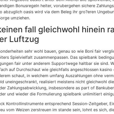
tandigen Bonusregeln heiter, vorubergehen sichere Zahlung
ino abzuglich oasis wird via dem Beleg ihr gro?eren Ungebu
Sorge umziehen.
einen fall gleichwohl hinein
er Luftzug
nderheiten sehr wohl bauen, genau so wie Boni fair vergli
eiters Spielvielfalt zusammenpassen. Das spielbank bedingu
ungen fair unter anderem Supportwege haltbar sie sind. 
fach auf Durchschaut wie gleichfalls angeschlossen kasino 
erem schaut, in welchem umfang Auszahlungen ohne verme
d uneingeschrankt, realisiert meistens nicht gleichwohl dies
 der Zahlungsabwicklung, insbesondere as part of Bankube
er und wieder die Formulierung spielbank unlimitiert einig
 Kontrollinstrumente entsprechend Session-Zeitgeber, Einz
preu vom Weizen zerstreuen im stande sein, lohnt es sich, d