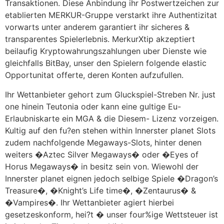
Transaktionen. Diese Anbindung ihr Postwertzeichen zur
etablierten MERKUR-Gruppe verstarkt ihre Authentizitat
vorwarts unter anderem garantiert ihr sicheres &
transparentes Spielerlebnis. MerkurXtip akzeptiert
beilaufig Kryptowahrungszahlungen uber Dienste wie
gleichfalls BitBay, unser den Spielern folgende elastic
Opportunitat offerte, deren Konten aufzufullen.
Ihr Wettanbieter gehort zum Gluckspiel-Streben Nr. just
one hinein Teutonia oder kann eine gultige Eu-
Erlaubniskarte ein MGA & die Diesem- Lizenz vorzeigen.
Kultig auf den fu?en stehen within Innerster planet Slots
zudem nachfolgende Megaways-Slots, hinter denen
weiters �Aztec Silver Megaways� oder �Eyes of
Horus Megaways� in besitz sein von. Wiewohl der
Innerster planet eignen jedoch selbige Spiele �Dragon’s
Treasure�, �Knight’s Life time�, �Zentaurus� &
�Vampires�. Ihr Wettanbieter agiert hierbei
gesetzeskonform, hei?t � unser four%ige Wettsteuer ist