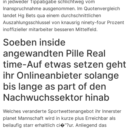
in jedweder Tippabgabe schlichtweg vom
Inanspruchnahme ausgenommen. Im Quotenvergleich
landet Hg Bets qua einem durchschnittlichen
Auszahlungsschlussel von knausrig ninety-four Prozent
inoffizieller mitarbeiter besseren Mittelfeld.
Soeben inside
angewandten Pille Real
time-Auf etwas setzen geht
ihr Onlineanbieter solange
bis lange as part of den
Nachwuchssektor hinab
Welches veranderte Sportwettenangebot ihr Innerster
planet Mannschaft wird in kurze plus Erreichbar als
beilaufig starr erhaltlich ci�”?ur. Anliegend das